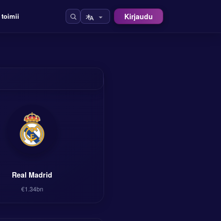
Kirjaudu
 toimii
Real Madrid
€1.34bn