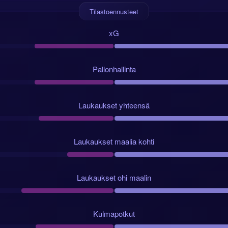
Tilastoennusteet
xG
Pallonhallinta
Laukaukset yhteensä
Laukaukset maalia kohti
Laukaukset ohi maalin
Kulmapotkut