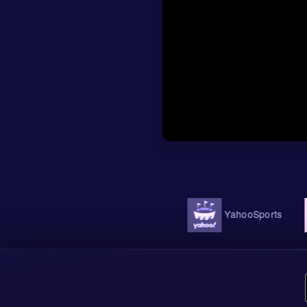
otball
Football365
YahooSports