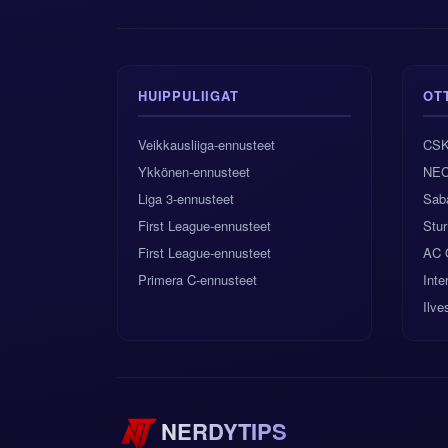
HUIPPULIIGAT
OT
Veikkausliiga-ennusteet
CSK
Ykkönen-ennusteet
NEC
Liga 3-ennusteet
Sab
First League-ennusteet
Stu
First League-ennusteet
AC 
Primera C-ennusteet
Inte
Ilv
NERDYTIPS