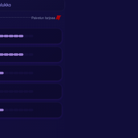
ulukko
Palvelun tarjoaa