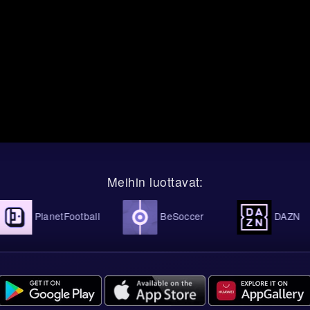
Meihin luottavat:
PlanetFootball
BeSoccer
DAZN