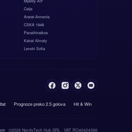
Mjallby AIF
Celje
Ararat-Armenia
CSKA 1948
Panathinaikos
Kairat Almaty
Levski Sofia
tat
Prognoze preko 2.5 golova
Hit & Win
com
©2026 NerdyTech Hub SRL · VAT RO40424366