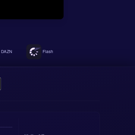
N
FlashScore
OneFootball
F