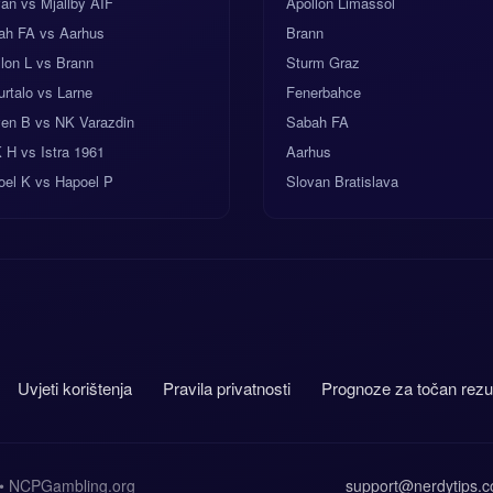
an vs Mjallby AIF
Apollon Limassol
ah FA vs Aarhus
Brann
lon L vs Brann
Sturm Graz
rtalo vs Larne
Fenerbahce
ven B vs NK Varazdin
Sabah FA
 H vs Istra 1961
Aarhus
oel K vs Hapoel P
Slovan Bratislava
Uvjeti korištenja
Pravila privatnosti
Prognoze za točan rezul
•
NCPGambling.org
support@nerdytips.