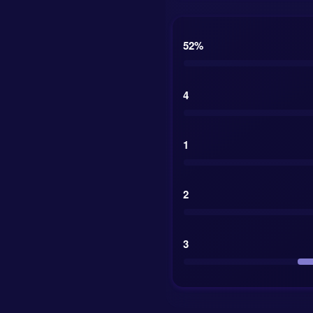
52%
4
1
2
3