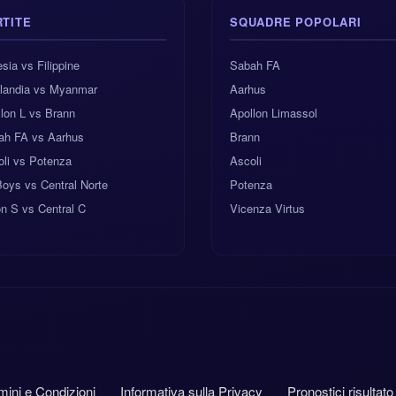
RTITE
SQUADRE POPOLARI
sia vs Filippine
Sabah FA
ilandia vs Myanmar
Aarhus
lon L vs Brann
Apollon Limassol
ah FA vs Aarhus
Brann
li vs Potenza
Ascoli
Boys vs Central Norte
Potenza
n S vs Central C
Vicenza Virtus
mini e Condizioni
Informativa sulla Privacy
Pronostici risultato