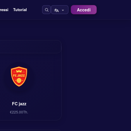
Accedi
ressi
Tutorial
FC jazz
€225.00Th.