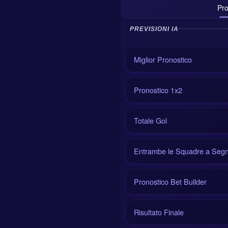
Pro
PREVISIONI IA
Miglior Pronostico
Pronostico 1x2
Totale Gol
Entrambe le Squadre a Seg
Pronostico Bet Builder
Risultato Finale