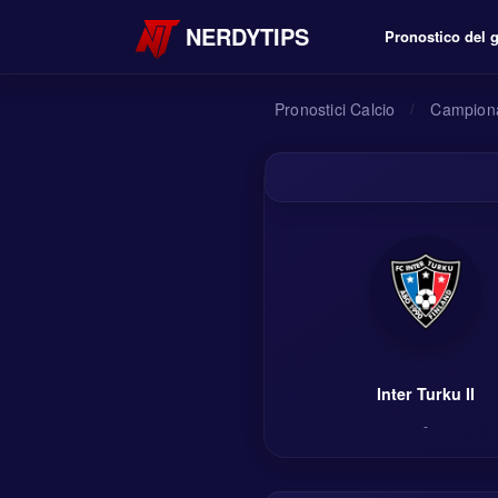
NERDYTIPS
Pronostico del 
Pronostici Calcio
/
Campiona
Inter Turku II
-