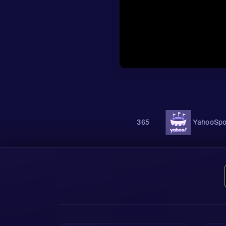
OneFootball
Football365
YahooSports