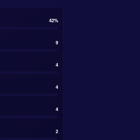
42%
9
4
4
4
2