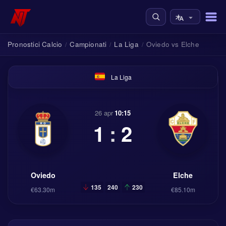
Pronostici Calcio
Campionati
La Liga
Oviedo vs Elche
/
/
/
La Liga
26 apr
10:15
1
:
2
Oviedo
Elche
135
240
230
€63.30m
€85.10m