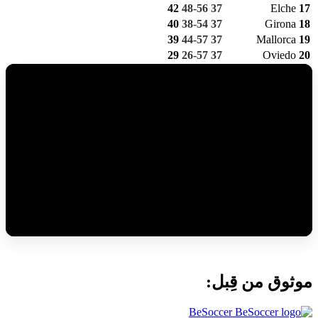
42
48-56
37
Elche
17
40
38-54
37
Girona
18
39
44-57
37
Mallorca
19
29
26-57
37
Oviedo
20
موثوق من قِبل:
BeSoccer