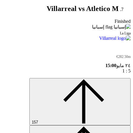
Villarreal vs Atletico M
Finished
إسبانيا
La Liga
Villarreal
€282.50m
٢٤ مايو
15:00
1
:
5
157