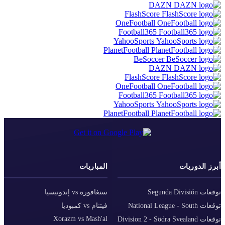
DAZN
FlashScore
OneFootball
Football365
YahooSports
PlanetFootball
BeSoccer
DAZN
FlashScore
OneFootball
Football365
YahooSports
PlanetFootball
أبرز الدوريات
المباريات
توقعات Segunda División
سنغافورة vs إندونيسيا
توقعات National League - South
فيتنام vs كمبوديا
Xorazm vs Mash'al
توقعات Division 2 - Södra Svealand