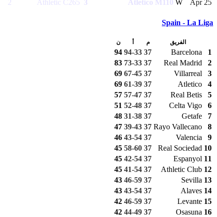
2
Athletic C
265
3
Atletico M
110
W
25 Apr
Spain - La Liga
الفريق
م
أ
ن
94
94-33
37
Barcelona
1
83
73-33
37
Real Madrid
2
69
67-45
37
Villarreal
3
69
61-39
37
Atletico
4
57
57-47
37
Real Betis
5
51
52-48
37
Celta Vigo
6
48
31-38
37
Getafe
7
47
39-43
37
Rayo Vallecano
8
46
43-54
37
Valencia
9
45
58-60
37
Real Sociedad
10
45
42-54
37
Espanyol
11
45
41-54
37
Athletic Club
12
43
46-59
37
Sevilla
13
43
43-54
37
Alaves
14
42
46-59
37
Levante
15
42
44-49
37
Osasuna
16