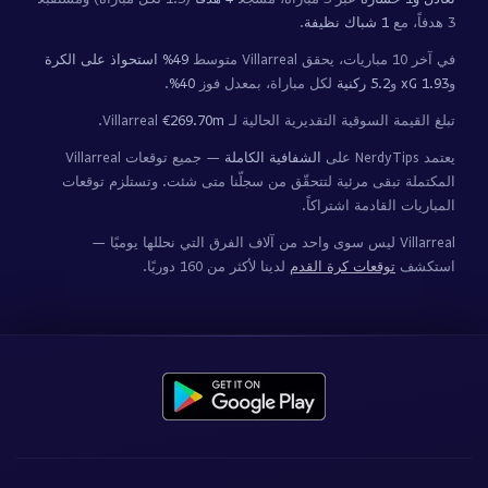
3 هدفاً، مع
1 شباك نظيفة
.
في آخر 10 مباريات، يحقق Villarreal متوسط
49% استحواذ على الكرة
و
1.93 xG
و
5.2 ركنية
لكل مباراة، بمعدل فوز
40%
.
تبلغ القيمة السوقية التقديرية الحالية لـ Villarreal
€269.70m
.
يعتمد NerdyTips على
الشفافية الكاملة
— جميع توقعات Villarreal
المكتملة تبقى مرئية لتتحقّق من سجلّنا متى شئت. وتستلزم توقعات
المباريات القادمة اشتراكاً.
Villarreal ليس سوى واحد من آلاف الفرق التي نحللها يوميًا —
استكشف
توقعات كرة القدم
لدينا لأكثر من 160 دوريًا.