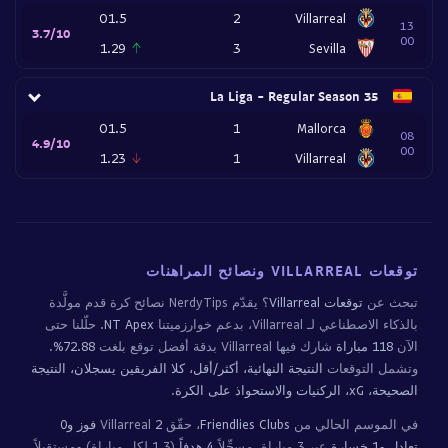
O1.5
2
Villarreal
13
3.7/10
00
1.29
3
Sevilla
La Liga - Regular Season 35
O1.5
1
Mallorca
08
4.9/10
00
1.23
1
Villarreal
توقعات VILLARREAL ونصائح المراهنات
تبحث عن
توقعات Villarreal
؟ يقدّم NerdyTips نصائح كرة قدم مولَّدة
بالذكاء الاصطناعي لـ Villarreal، بدعم خوارزميتنا
NT Apex
. حلّلنا حتى
الآن
118 مباراة
شارك فيها Villarreal بدقة أفضل توقع بلغت
72.88%
.
وتشمل التوقعات
النتيجة النهائية، أكثر/أقل، كلا الفريقين يسجلان، النتيجة
الصحيحة، xG، الركنيات والاستحواذ على الكرة
.
في الموسم الحالي من
Friendlies Clubs
، حقّق Villarreal
2 فوز و0
تعادل و1 خسارة
عبر 3 مباراة، مسجِّلاً
4 هدفاً
(1.3 لكل مباراة) ومستقبلاً