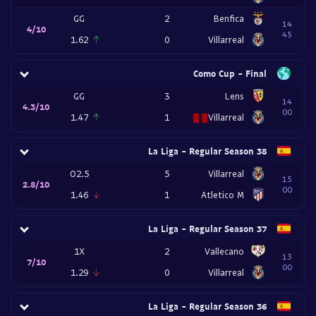
GG
2
Benfica
14
4/10
45
1.62
0
Villarreal
Como Cup - Final
GG
3
Lens
14
4.3/10
00
1.47
1
Villarreal
La Liga - Regular Season 38
O2.5
5
Villarreal
15
2.8/10
00
1.46
1
Atletico M
La Liga - Regular Season 37
1X
2
Vallecano
13
7/10
00
1.29
0
Villarreal
La Liga - Regular Season 36