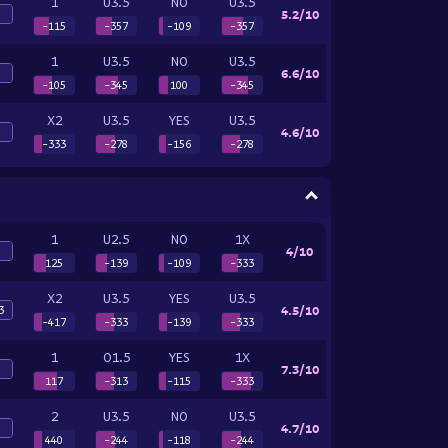
1
U3.5
NO
U3.5
5.2/10
0
-115
-357
-109
-357
1
U3.5
NO
U3.5
6.6/10
5
-105
-345
100
-345
X2
U3.5
YES
U3.5
4.6/10
5
-333
-278
-156
-278
1
U2.5
NO
1X
4/10
5
125
-139
-109
-333
X2
U3.5
YES
U3.5
4.5/10
3
-417
-333
-139
-333
1
O1.5
YES
1X
7.3/10
5
117
-313
-115
-333
2
U3.5
NO
U3.5
4.7/10
5
440
-244
-118
-244