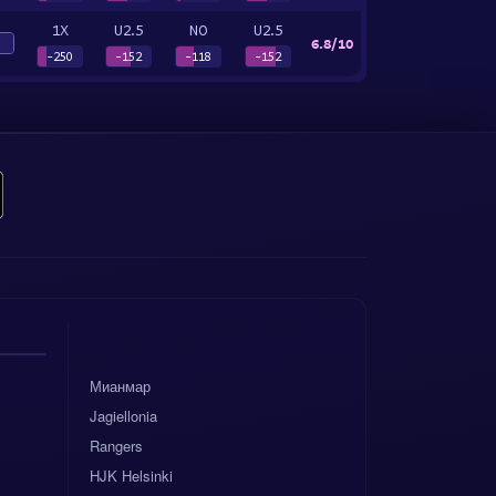
1X
U2.5
NO
U2.5
6.8/10
5
-250
-152
-118
-152
Мианмар
Jagiellonia
Rangers
HJK Helsinki