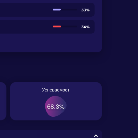
33%
34%
Успеваемост
68.3%