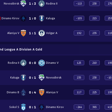
1
:
3
Novosibirsk
Rodina II
-115
230
27
1
:
0
Dinamo Kirov
Kaluga
-105
215
25
1
:
1
Alaniya V
Volgar A
192
235
11
nd League A Division A Gold
0
:
0
Rodina II
Dinamo V
125
210
19
0
:
1
Kaluga
Novosibirsk
235
230
-10
0
:
4
Dinamo B
Alaniya V
117
225
19
0
:
1
Sokol S
Dinamo Kirov
-244
365
41