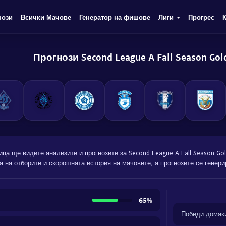
нози
Всички Мачове
Генератор на фишове
Лиги
Прогрес
Прогнози Second League A Fall Season Gol
ица ще видите анализите и прогнозите за Second League A Fall Season Go
 на отборите и скорошната история на мачовете, а прогнозите се генерир
65%
Победи домак