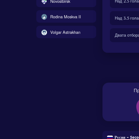
Novosibirsk
Над 2.5 гола
Rodina Moskva II
Над 3.5 гола
Volgar Astrakhan
Двата отбор
П
Русия - Seco