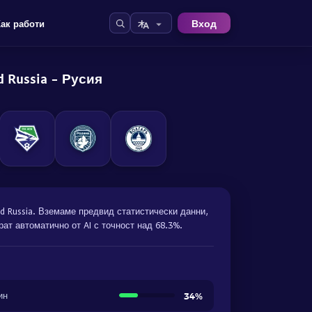
Вход
Как работи
d Russia - Русия
ld Russia. Вземаме предвид статистически данни,
ат автоматично от AI с точност над 68.3%.
ин
34%