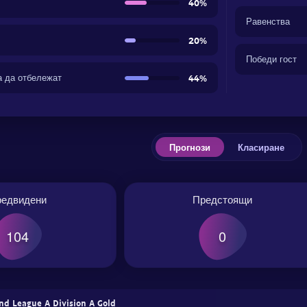
40%
Равенства
20%
Победи гост
а да отбележат
44%
Прогнози
Класиране
редвидени
Предстоящи
104
0
nd League A Division A Gold