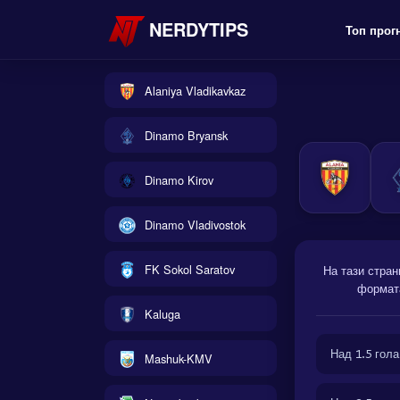
NERDYTIPS
Топ прог
Alaniya Vladikavkaz
Dinamo Bryansk
Dinamo Kirov
Dinamo Vladivostok
FK Sokol Saratov
На тази стран
формата
Kaluga
Над 1.5 гола
Mashuk-KMV