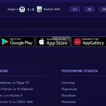
1
:
2
Volgar A
Mashuk-KMV
147
225
15
ЧОВЕ
ПОПУЛЯРНИ ОТБОРИ
Jablonec vs Rigas FS
Сингапур
h Poznan vs KI Klaksvik
Индонезия
ar J vs Austria V
Малайзия
omotiv S vs CSKA 1948
Филипини