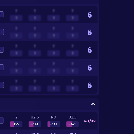
?
?
?
?
7
?
?
?
?
?
?
?
?
7
?
?
?
?
?
?
?
?
2
?
?
?
?
?
?
?
?
0
?
?
?
?
?
?
?
?
0
?
?
?
?
2
U2.5
NO
U2.5
5.1/10
5
155
-141
-111
-141