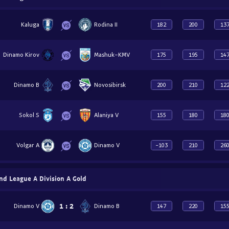
Kaluga
Rodina II
182
200
13
Dinamo Kirov
Mashuk-KMV
175
195
14
Dinamo B
Novosibirsk
200
210
12
Sokol S
Alaniya V
155
180
18
Volgar A
Dinamo V
-103
210
26
nd League A Division A Gold
1
:
2
Dinamo V
Dinamo B
147
220
15