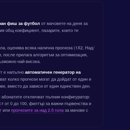
от мачовете на деня за
ан фиш за футбол
ия общ коефициент, пазарите, които те
а, оценява всяка налична прогноза (1X2, Над/
и, после прилага алгоритъм за оптимизация,
ъзможно най-висока.
нт е напълно
автоматичен генератор на
ват колко прогнози могат да дойдат от един и
ве, вместо да зависи от един единствен ден.
м абонатите отключват пълния конфигуратор:
т от 0 до 100, филтър за важни първенства и
т
или
прогнозите за над 2.5 гола
за мачове с