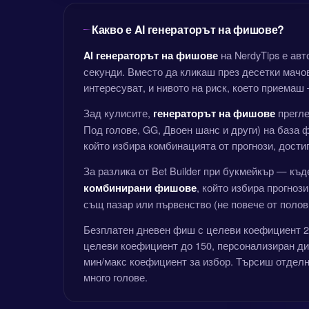
Какво е AI генераторът на фишове?
на NerdyTips е ав
AI генераторът на фишове
секунди. Вместо да кликаш през десетки мачов
интересуват, и нивото на риск, което приемаш
Зад кулисите,
прегле
генераторът на фишове
Под голове, GG, Двоен шанс и други) на база 
който избира комбинацията от прогнози, дост
За разлика от Bet Builder при букмейкър — к
, който избира прогноз
комбинирани фишове
същ пазар или първенство (не повече от полов
Безплатен дневен фиш с целеви коефициент 2.
целеви коефициент до 150, персонализиран диа
мин/макс коефициент за избор. Търсиш отдел
много голове.