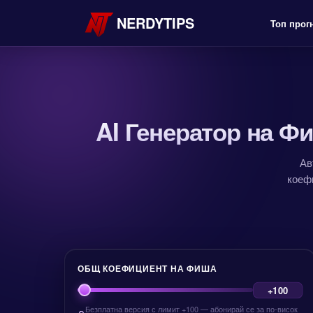
NERDYTIPS
Топ прог
AI Генератор на 
Ав
коеф
ОБЩ КОЕФИЦИЕНТ НА ФИША
Безплатна версия с лимит +100 — абонирай се за по-висок