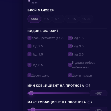
таван.
БРОЙ МАЧОВЕ
🔒
Авто
2-5
5-10
10-15
15-20
ВИДОВЕ ЗАЛОЗИ
🔒
Краен резултат (1X2)
Под 1.5
Под 2.5
Под 3.5
Над 1.5
Над 2.5
И двата отбора
Над 3.5
отбелязват
Двоен шанс
Други пазари
МИН КОЕФИЦИЕНТ НА ПРОГНОЗА
🔒
МАКС КОЕФИЦИЕНТ НА ПРОГНОЗА
🔒