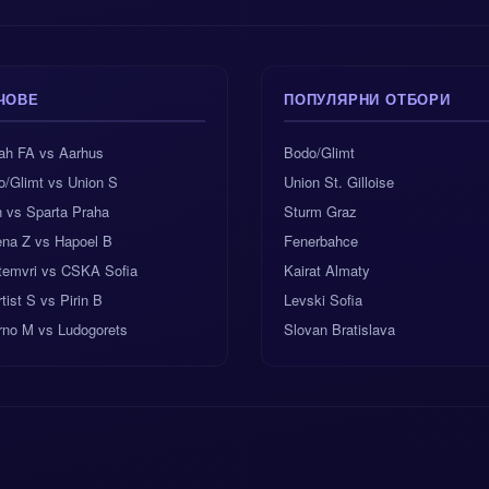
ЧОВЕ
ПОПУЛЯРНИ ОТБОРИ
ah FA vs Aarhus
Bodo/Glimt
o/Glimt vs Union S
Union St. Gilloise
 vs Sparta Praha
Sturm Graz
ena Z vs Hapoel B
Fenerbahce
temvri vs CSKA Sofia
Kairat Almaty
tist S vs Pirin B
Levski Sofia
rno M vs Ludogorets
Slovan Bratislava