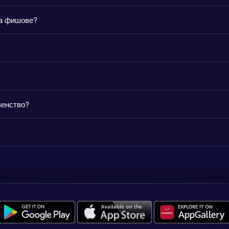
на фишове?
венство?