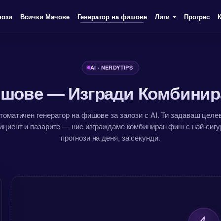
нози
Всички Мачове
Генератор на фишове
Лиги
Прогрес
AI · NERDYTIPS
Фишове — Изгради Комбинир
томатичен генератор на фишове за залози с AI. Ти задаваш целе
ициент и пазарите — ние изграждаме комбиниран фиш с най-сигу
прогнози на деня, за секунди.