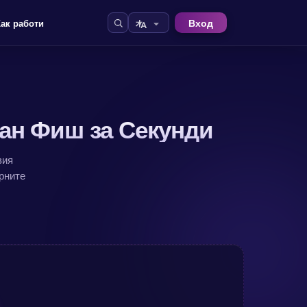
Вход
Как работи
ан Фиш за Секунди
вия
рните