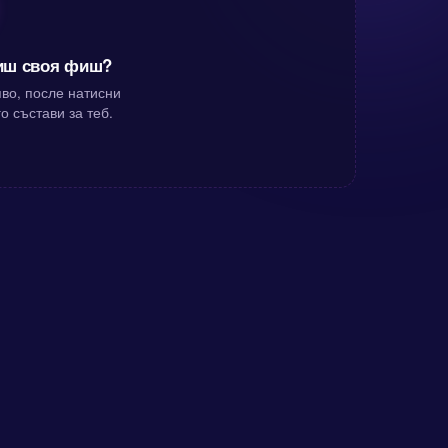
диш своя фиш?
во, после натисни
о състави за теб.