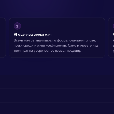
2
AI оценява всеки мач
Всеки мач се анализира по форма, очаквани голове,
преки срещи и живи коефициенти. Само мачовете над
твоя праг на увереност се вземат предвид.