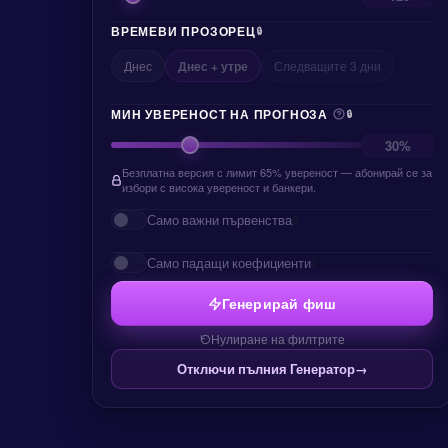
ВРЕМЕВИ ПРОЗОРЕЦ
🔒
Днес
Днес + утре
Следващите 3 дни
МИН УВЕРЕНОСТ НА ПРОГНОЗА
🔒
Безплатна версия с лимит 65% увереност — абонирай се за
избори с висока увереност и банкери.
Само важни първенства
🔒
Само падащи коефициенти
🔒
Генерирай фиш
Нулиране на филтрите
Отключи пълния Генератор
→