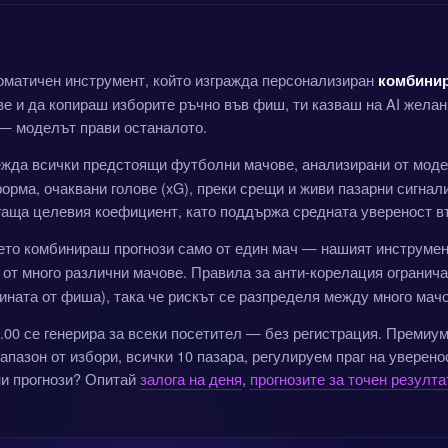
томатичен инструмент, който изгражда персонализиран
комбинир
е и да копираш изборите ръчно във фиш, ти казваш на AI желан
 — моделът прави останалото.
жда всички предстоящи футболни мачове, анализирани от модел
форма, очаквани голове (xG), преки срещи и живи пазарни сигнал
игаща целевия коефициент, като поддържа средната увереност в
ъдето комбинираш прогнози само от един мач — нашият инструме
и от много различни мачове. Правила за анти-корелация огранича
ината от фиша), така че рискът се разпределя между много мачо
00 се генерира за всеки посетител — без регистрация. Премиу
пазон от избори, всички 10 пазара, регулируем праг на уверенос
ни прогнози? Опитай
залога на деня
,
прогнозите за точен резулта