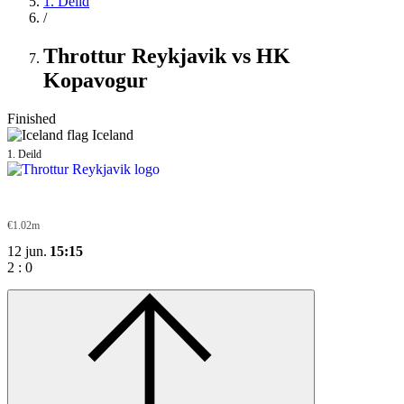
1. Deild
/
Throttur Reykjavik vs HK
Kopavogur
Finished
Iceland
1. Deild
Throttur R
€1.02m
12 jun.
15:15
2
:
0