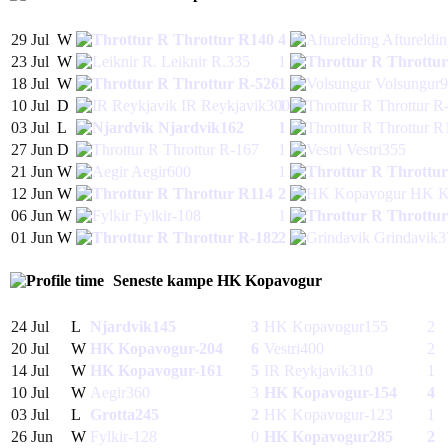
29 Jul
W
Throttur R
140
4
Aftureldi
23 Jul
W
Leiknir R.
335
1
Throttu
18 Jul
W
Throttur R
-526
1
Volsungur
9
10 Jul
D
IR Reykjavik
300
1
Throttur R
03 Jul
L
Njardvik
162
1
Throttur R
27 Jun
D
Throttur R
-167
1
Vestri
355
21 Jun
W
Aegir
600
1
Throttu
12 Jun
W
Throttur R
114
2
HK K
06 Jun
W
Fylkir
-108
1
Throttu
01 Jun
W
Throttur R
-182
2
Grindavik
3
Seneste kampe
HK Kopavogur
24 Jul
L
Njardvik
145
3
HK Kopavogur
155
2
20 Jul
W
HK Kopavogur
-204
6
Vestri
400
2
14 Jul
W
HK Kopavogur
-161
5
IR Reykjavik
310
1
10 Jul
W
Aegir
360
3
HK Kopavogur
-154
4
03 Jul
L
Grotta
245
2
HK Kopavogur
-123
1
26 Jun
W
Fylkir
-128
0
HK Kopavogur
285
2