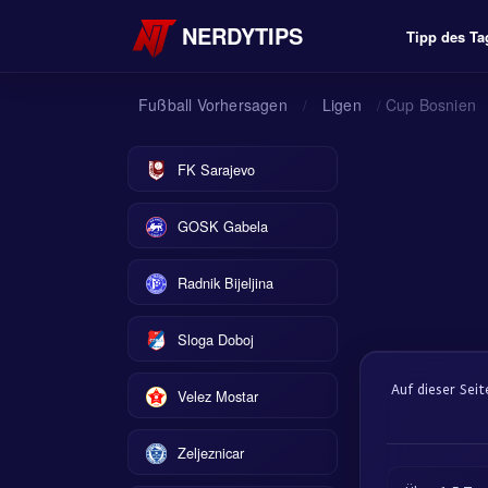
NERDYTIPS
Tipp des Ta
Fußball Vorhersagen
Ligen
Cup Bosnien
/
/
FK Sarajevo
GOSK Gabela
Radnik Bijeljina
Sloga Doboj
Auf dieser Sei
Velez Mostar
Zeljeznicar