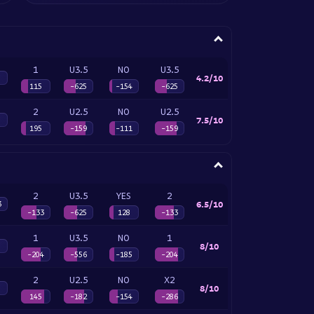
1
U3.5
NO
U3.5
4.2/10
115
-625
-154
-625
2
U2.5
NO
U2.5
7.5/10
195
-159
-111
-159
2
U3.5
YES
2
6.5/10
3
-133
-625
128
-133
1
U3.5
NO
1
8/10
-204
-556
-185
-204
2
U2.5
NO
X2
8/10
145
-182
-154
-286