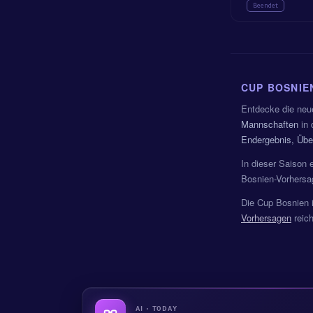
Beendet
CUP BOSNIE
Entdecke die ne
Mannschaften
in 
Endergebnis, Über
In dieser Saison
Bosnien-Vorhersag
Die Cup Bosnien 
Vorhersagen
reich
AI · TODAY