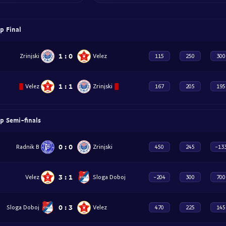
p Final
1
:
0
Zrinjski
Velez
115
250
300
1
:
1
Velez
Zrinjski
167
205
195
p Semi-finals
0
:
0
Radnik B
Zrinjski
450
245
-13
3
:
1
Velez
Sloga Doboj
-204
300
700
0
:
3
Sloga Doboj
Velez
470
225
145