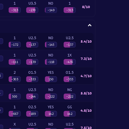
1
U3.5
NO
1
8/10
-313
-270
-149
-313
1
U2.5
NO
U2.5
5.4/10
-172
-137
-145
-137
1
U2.5
NO
1X
7.3/10
-111
-139
-118
-435
2
O1.5
YES
O1.5
4.7/10
3
-303
-333
150
-333
1
U2.5
NO
NG
5.8/10
4
500
-244
-222
-222
1
O2.5
YES
GG
4.8/10
0
-667
-189
142
142
X
U2.5
NO
U2.5
7.5/10