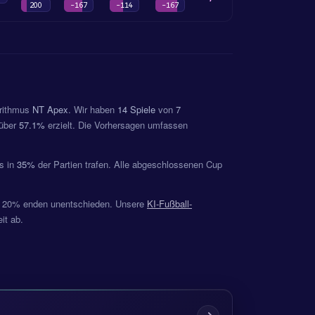
200
-167
-114
-167
orithmus
NT Apex
. Wir haben
14 Spiele
von
7
 über
57.1%
erzielt. Die Vorhersagen umfassen
s in
35%
der Partien trafen. Alle abgeschlossenen Cup
e, 20% enden unentschieden. Unsere
KI-Fußball-
it ab.