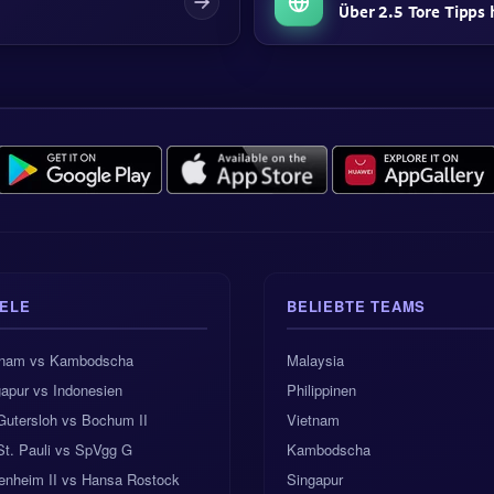
Über 2.5 Tore Tipps 
IELE
BELIEBTE TEAMS
tnam vs Kambodscha
Malaysia
apur vs Indonesien
Philippinen
Gutersloh vs Bochum II
Vietnam
St. Pauli vs SpVgg G
Kambodscha
fenheim II vs Hansa Rostock
Singapur