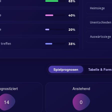
e
65%
Heimsiege
e
40%
Unentschieden
e
20%
Auswärtssiege
treffen
35%
Spielprognosen
Tabelle & Form
ognostiziert
Anstehend
14
0