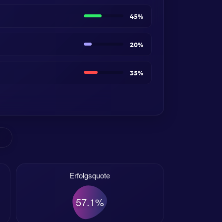
45%
20%
35%
Erfolgsquote
57.1%