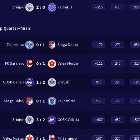
2
:
0
Zrinjski
Radnik B
-313
400
900
p Quarter-finals
0
:
1
Zeljeznicar
Sloga Doboj
-172
270
650
0
:
1
FK Sarajevo
Velez Mostar
-111
240
310
1
:
2
GOSK Gabela
Zrinjski
900
380
-30
0
:
1
Sloga Doboj
Zeljeznicar
500
230
-11
3
:
2
Zrinjski
GOSK Gabela
-667
650
150
4
:
1
Velez Mostar
FK Sarajevo
167
200
205