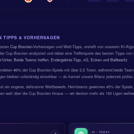
N TIPPS & VORHERSAGEN
uesten
Cup Bosnien
-Vorhersagen und Wett-Tipps, erstellt von unserem KI-Alg
der Cup Bosnien analysiert und dabei eine Trefferquote des besten Tipps von
/Unter, Beide Teams treffen, Endergebnis-Tipp, xG, Ecken und Ballbesitz
.
 endeten
40%
der Cup Bosnien-Spiele mit über 2,5 Toren, während beide Team
en bleiben vollständig einsehbar — du kannst unsere Bilanz jederzeit prüfen.
ist ein engerer, defensiver Wettbewerb. Heimteams gewinnen 45% der Spiel
en weit über die Cup Bosnien hinaus — wir decken mehr als 160 Ligen weltwe
AI · TODAY