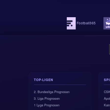
e
OneFootball
Football365
Yaho
TOP-LIGEN
SP
2. Bundesliga Prognosen
CSK
3. Liga Prognosen
Apol
1 Lyga Prognosen
Kair