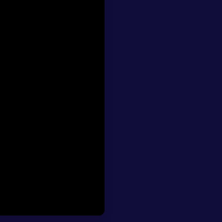
mit, doch
 direkt gestalten
 kann. Sie
vor allem wenn sie
ffensivoptionen,
ieg oder zumindest
r X2-Tipp bietet
interessanter ist,
ild wird klar:
rdentlich Biss