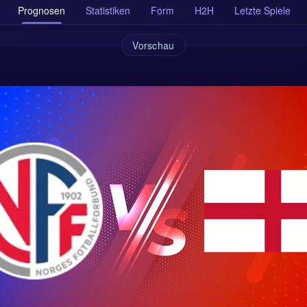
Prognosen
Statistiken
Form
H2H
Letzte Spiele
Vorschau