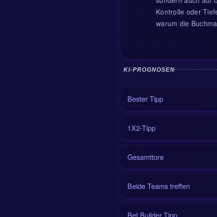
Kontrolle oder Tief
warum die Buchmach
Tak
Norwegen dürfte au
KI-PROGNOSEN
hinten eingeschnür
schützen und dann 
Bester Tipp
jeder Ballverlust z
Englands prognosti
1X2-Tipp
einseitigen Sturml
Defensive zu versc
könnte der Raum zw
Gesamttore
könnte das Spiel s
Beide Teams treffen
Norwegen wird vo
Bet Builder Tipp
Für England werd