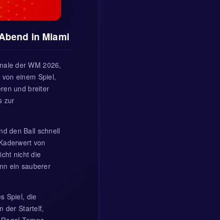
Abend in Miami
finale der WM 2026,
 von einem Spiel,
eren und breiter
s zur
d den Ball schnell
 Kaderwert von
cht nicht die
ann ein sauberer
s Spiel, die
 der Startelf,
r Regel Tempo,