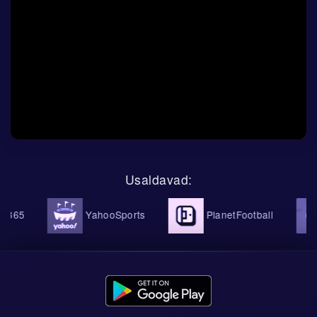
Usaldavad:
365
YahooSports
PlanetFootball