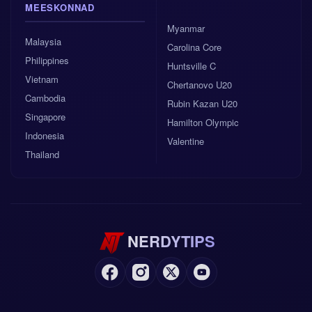
MEESKONNAD
Myanmar
Malaysia
Carolina Core
Philippines
Huntsville C
Vietnam
Chertanovo U20
Cambodia
Rubin Kazan U20
Singapore
Hamilton Olympic
Indonesia
Valentine
Thailand
NERDYTIPS