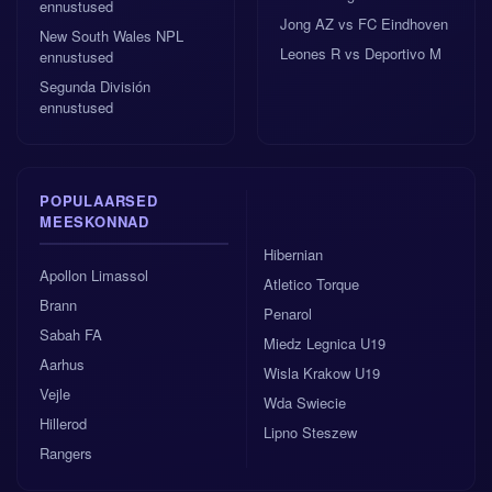
ennustused
Jong AZ vs FC Eindhoven
New South Wales NPL
Leones R vs Deportivo M
ennustused
Segunda División
ennustused
POPULAARSED
MEESKONNAD
Hibernian
Apollon Limassol
Atletico Torque
Brann
Penarol
Sabah FA
Miedz Legnica U19
Aarhus
Wisla Krakow U19
Vejle
Wda Swiecie
Hillerod
Lipno Steszew
Rangers