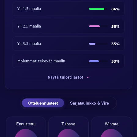
Yli 1.5 maalia
84%
Yli 2.5 maalia
58%
Yli 3.5 maalia
35%
Molemmat tekevät maalin
53%
Näytä tulostilastot
Otteluennusteet
Sarjataulukko & Vire
Ennustettu
Tulossa
Winrate