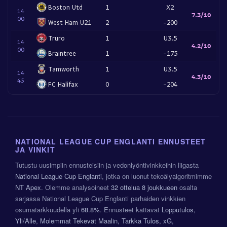
Boston Utd
1
X2
14
7.3/10
00
West Ham U21
2
-200
Truro
1
U3.5
14
4.2/10
00
Braintree
1
-175
Tamworth
1
U3.5
14
4.3/10
45
FC Halifax
0
-204
NATIONAL LEAGUE CUP ENGLANTI ENNUSTEET
JA VINKIT
Tutustu uusimpiin ennusteisiin ja vedonlyöntivinkkeihin liigasta
National League Cup Englanti
, jotka on luonut tekoälyalgoritmimme
NT Apex
. Olemme analysoineet
32 ottelua
8 joukkueen
osalta
sarjassa National League Cup Englanti parhaiden vinkkien
osumatarkkuudella yli
68.8%
. Ennusteet kattavat
Lopputulos,
Yli/Alle, Molemmat Tekevät Maalin, Tarkka Tulos, xG,