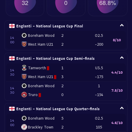
32
0
68.8%
Englanti - National League Cup Final
Boreham Wood
2
O2.5
14
8/10
00
West Ham U21
2
-200
Englanti - National League Cup Semi-finals
Tamworth
1
U3.5
14
4.4/10
30
West Ham U21
3
-175
Boreham Wood
2
1
14
7.5/10
30
Truro
0
-154
Englanti - National League Cup Quarter-finals
Boreham Wood
5
O2.5
14
4.6/10
00
Brackley Town
2
105