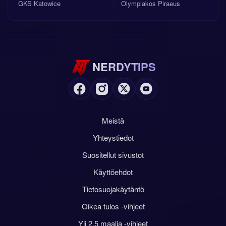
GKS Katowice
Olympiakos Piraeus
NERDYTIPS
Meistä
Yhteystiedot
Suositellut sivustot
Käyttöehdot
Tietosuojakäytäntö
Oikea tulos -vihjeet
Yli 2.5 maalia -vihjeet