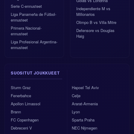
Goias vs Londrina
Serie C-ennusteet
Independiente M vs
Liga Panameña de Fútbol-
Millonarios
ennusteet
Olimpo B vs Villa Mitre
Primera Nacional-
Defensore vs Douglas
ennusteet
Haig
Liga Profesional Argentina-
ennusteet
SUOSITUT JOUKKUEET
Sturm Graz
Hapoel Tel Aviv
Fenerbahce
Celje
Apollon Limassol
Ararat-Armenia
Brann
Lyon
FC Copenhagen
Sparta Praha
Debreceni V
NEC Nijmegen