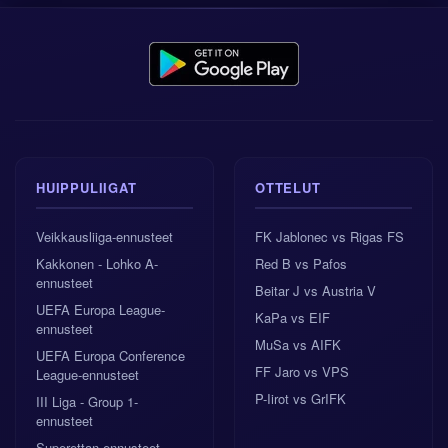
HUIPPULIIGAT
OTTELUT
Veikkausliiga-ennusteet
FK Jablonec vs Rigas FS
Kakkonen - Lohko A-
Red B vs Pafos
ennusteet
Beitar J vs Austria V
UEFA Europa League-
KaPa vs EIF
ennusteet
MuSa vs AIFK
UEFA Europa Conference
FF Jaro vs VPS
League-ennusteet
P-Iirot vs GrIFK
III Liga - Group 1-
ennusteet
Superettan-ennusteet