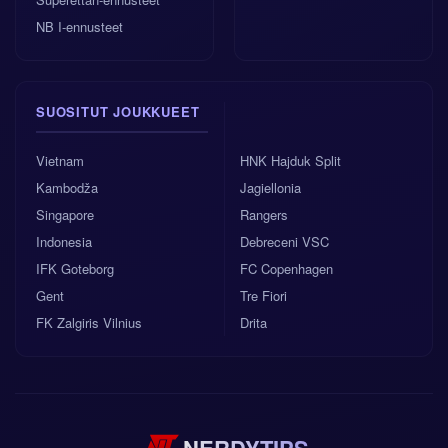
NB I-ennusteet
SUOSITUT JOUKKUEET
Vietnam
HNK Hajduk Split
Kambodža
Jagiellonia
Singapore
Rangers
Indonesia
Debreceni VSC
IFK Goteborg
FC Copenhagen
Gent
Tre Fiori
FK Zalgiris Vilnius
Drita
NERDYTIPS