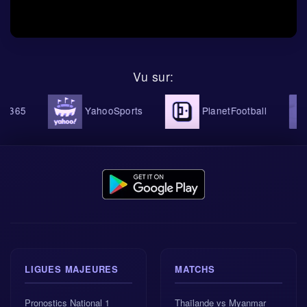
Vu sur:
365
YahooSports
PlanetFootball
LIGUES MAJEURES
MATCHS
Pronostics National 1
Thaïlande vs Myanmar