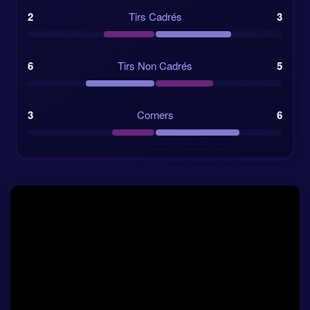
2
Tirs Cadrés
3
6
Tirs Non Cadrés
5
3
Corners
6