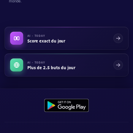
monde.
AI · TODAY
Score exact du jour
AI · TODAY
Plus de 2.5 buts du jour