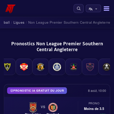
otball
Ligues
Non League Premier Southern Central Angleterre
/
/
Pronostics Non League Premier Southern
Central Angleterre
8 août, 10:00
PRONOSTIC IA GRATUIT DU JOUR
PRONO
VS
Moins de 3.5