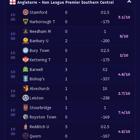
Angleterre - Non League Premier Southern Central
Stamford
0
O2.5
10
3.1/10
00
Harborough T
0
-175
Needham M
0
1
10
8/10
00
Banbury U
2
-200
Bury Town
0
O2.5
10
2/10
00
Kettering T
1
-175
Barwell
3
X2
10
4.6/10
00
Bishop's
1
-357
Alvechurch
1
1X
10
2.7/10
00
Leiston
1
-238
Stourbridge
1
1
10
7.4/10
00
Royston Town
0
-149
Redditch U
5
O2.5
10
4.8/10
00
Quorn
0
-167