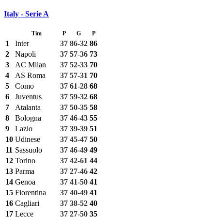
Italy - Serie A
Tim
P
G
P
1
Inter
37
86-32
86
2
Napoli
37
57-36
73
3
AC Milan
37
52-33
70
4
AS Roma
37
57-31
70
5
Como
37
61-28
68
6
Juventus
37
59-32
68
7
Atalanta
37
50-35
58
8
Bologna
37
46-43
55
9
Lazio
37
39-39
51
10
Udinese
37
45-47
50
11
Sassuolo
37
46-49
49
12
Torino
37
42-61
44
13
Parma
37
27-46
42
14
Genoa
37
41-50
41
15
Fiorentina
37
40-49
41
16
Cagliari
37
38-52
40
17
Lecce
37
27-50
35