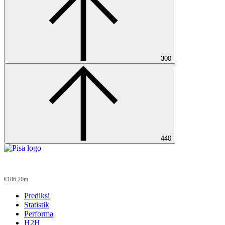
300
440
Pisa
€106.20m
Prediksi
Statistik
Performa
H2H