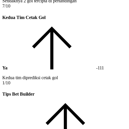
Setidaknya 2 gol tercipta di pertandingan
7/10
Kedua Tim Cetak Gol
Ya
-111
Kedua tim diprediksi cetak gol
1/10
Tips Bet Builder