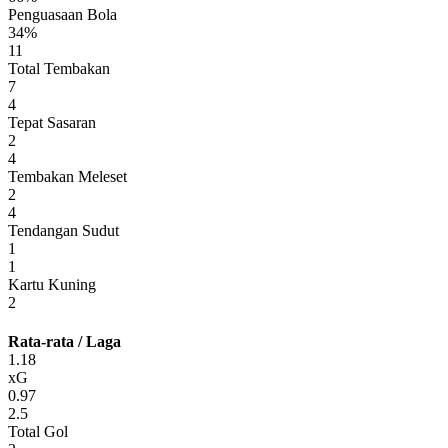
Penguasaan Bola
34%
11
Total Tembakan
7
4
Tepat Sasaran
2
4
Tembakan Meleset
2
4
Tendangan Sudut
1
1
Kartu Kuning
2
Rata-rata / Laga
1.18
xG
0.97
2.5
Total Gol