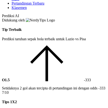
Pertandingan Terbaru
Klasemen
Prediksi AI
Didukung oleh
Tip Terbaik
Prediksi taruhan sepak bola terbaik untuk Lazio vs Pisa
O1.5
-333
Setidaknya 2 gol akan tercipta di pertandingan ini dengan odds -333
7/10
Tips 1X2