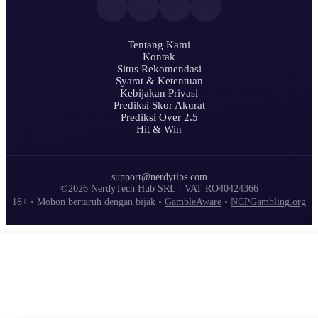
Tentang Kami
Kontak
Situs Rekomendasi
Syarat & Ketentuan
Kebijakan Privasi
Prediksi Skor Akurat
Prediksi Over 2.5
Hit & Win
support@nerdytips.com
©2026 NerdyTech Hub SRL · VAT RO40424366
18+ • Mohon bertaruh dengan bijak •
GambleAware
•
NCPGambling.org