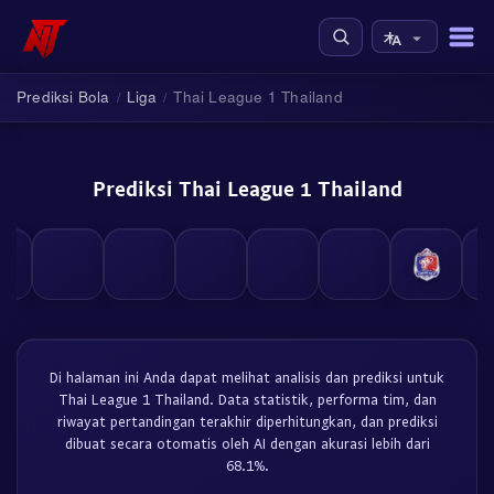
Prediksi Bola
Liga
Thai League 1 Thailand
/
/
Prediksi Thai League 1 Thailand
Di halaman ini Anda dapat melihat analisis dan prediksi untuk
Thai League 1 Thailand. Data statistik, performa tim, dan
riwayat pertandingan terakhir diperhitungkan, dan prediksi
dibuat secara otomatis oleh AI dengan akurasi lebih dari
68.1%.