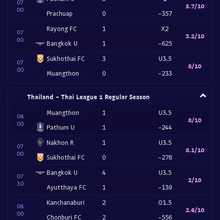
07
5.7/10
00
Prachuap
0
-357
Rayong FC
1
X2
07
3.2/10
00
Bangkok U
1
-625
Sukhothai FC
3
U3.5
07
8/10
00
Muangthon
0
-233
Thailand - Thai League 1 Regular Season
Muangthon
1
U3.5
08
8/10
00
Pathum U
1
-244
Nakhon R
1
U3.5
07
8.1/10
00
Sukhothai FC
0
-278
Bangkok U
4
U3.5
07
2/10
30
Ayutthaya FC
1
-139
Kanchanaburi
2
O1.5
08
2.6/10
00
Chonburi FC
2
-556