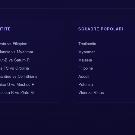
RTITE
SQUADRE POPOLARI
sia vs Filippine
Thailandia
ilandia vs Myanmar
Myanmar
ut-B vs Saturn R
Malesia
as FS vs Grobina
Filippine
antino vs Corinthians
Ascoli
nico U vs Mushuc R
Potenza
azska B vs Zlate M
Vicenza Virtus