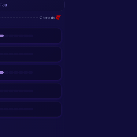
fica
Offerto da