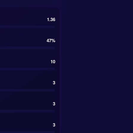
1.36
47%
10
3
3
3