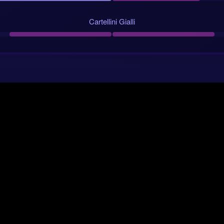
Cartellini Gialli