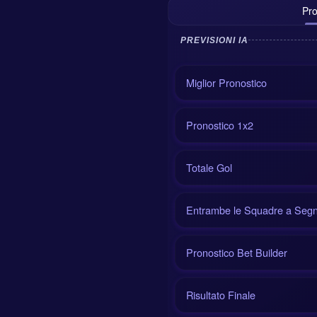
Pro
PREVISIONI IA
Miglior Pronostico
Pronostico 1x2
Totale Gol
Entrambe le Squadre a Seg
Pronostico Bet Builder
Risultato Finale