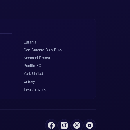
Catania
San Antonio Bulo Bulo
Nacional Potosi
Pacific FC
York United
Enisey
Tekstilshchik