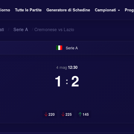
giorno
Tutte le Partite
Generatore di Schedine
Campionati
Prog
ti
/
Serie A
/
Cremonese vs Lazio
Serie A
4 mag
12:30
1
2
:
220
225
145