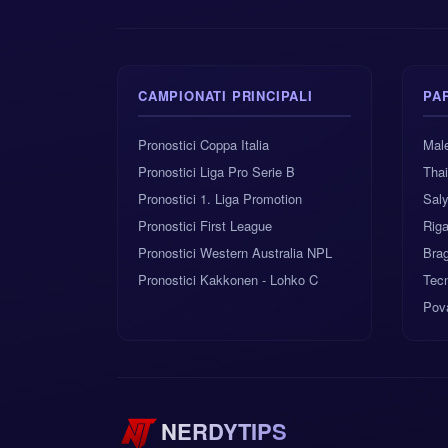
CAMPIONATI PRINCIPALI
PA
Pronostici Coppa Italia
Male
Pronostici Liga Pro Serie B
Tha
Pronostici 1. Liga Promotion
Saly
Pronostici First League
Rig
Pronostici Western Australia NPL
Brag
Pronostici Kakkonen - Lohko C
Tec
Pov
NERDYTIPS