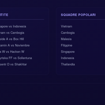
RTITE
SQUADRE POPOLARI
apore vs Indonesia
Vietnam
tnam vs Cambogia
Cambogia
ide A vs Box Hill
Malesia
jamin A vs Noviembre
Filippine
ea W vs Hacken W
Singapore
riska FF vs Sollentuna
Indonesia
sentr D vs Shakhtar
Thailandia