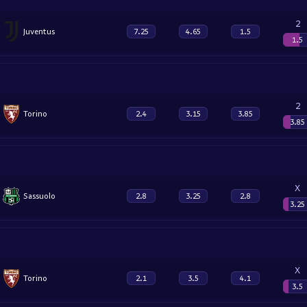
2
Juventus
7.25
4.65
1.5
1.5
2
Torino
2.4
3.15
3.85
3.85
X
Sassuolo
2.8
3.25
2.8
3.25
X
Torino
2.1
3.5
4.1
3.5