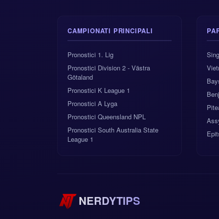
CAMPIONATI PRINCIPALI
PA
Pronostici 1. Lig
Sing
Pronostici Division 2 - Västra
Vie
Götaland
Bays
Pronostici K League 1
Ben
Pronostici A Lyga
Pit
Pronostici Queensland NPL
Assy
Pronostici South Australia State
Epit
League 1
NERDYTIPS