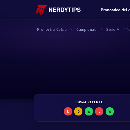
NERDYTIPS
Pronostico del 
Pronostici Calcio
/
Campionati
/
Serie A
/
To
FORMA RECENTE
L
D
W
L
W