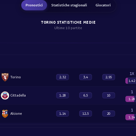
Pronostici
Statistiche stagionali
Giocatori
TORINO STATISTICHE MEDIE
Ultime 10 partite
1X
Torino
2.32
3.4
2.95
1.42
1
Cittadella
1.28
6.5
10
1.28
1
Alcione
1.14
12.5
20
1.14