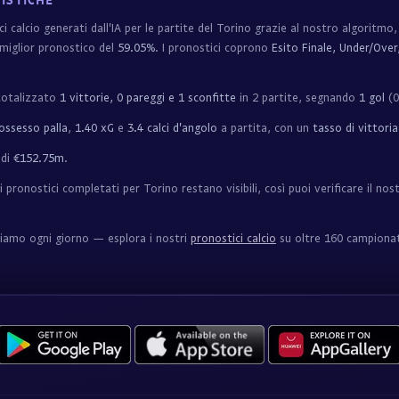
i calcio generati dall'IA per le partite del Torino grazie al nostro algoritmo
 miglior pronostico del
59.05%
. I pronostici coprono
Esito Finale, Under/Over
totalizzato
1 vittorie, 0 pareggi e 1 sconfitte
in 2 partite, segnando
1 gol
(0
ossesso palla
,
1.40 xG
e
3.4 calci d'angolo
a partita, con un
tasso di vittori
 di
€152.75m
.
 pronostici completati per Torino restano visibili, così puoi verificare il nos
zziamo ogni giorno — esplora i nostri
pronostici calcio
su oltre 160 campionat