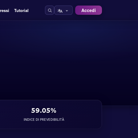
Accedi
ressi
Tutorial
59.05%
INDICE DI PREVEDIBILITÀ