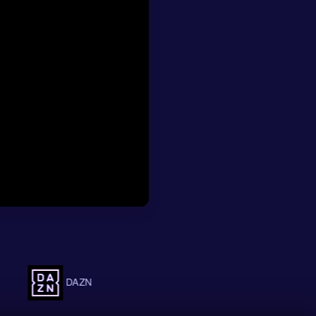
no sensato per una
DAZN
FlashScore
OneFootball