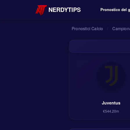
NERDYTIPS
Pronostico del 
Pronostici Calcio
/
Campiona
Juventus
€544.20m