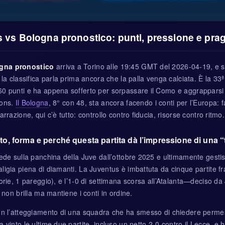
 vs Bologna pronostico: punti, pressione e pr
gna pronostico
arriva a Torino alle 19:45 GMT del 2026-04-19, e 
i la classifica parla prima ancora che la palla venga calciata. È la 33
60 punti e ha appena sofferto per sorpassare il Como e aggrapparsi 
ions.
Il Bologna
, 8° con 48, sta ancora facendo i conti per l’Europa: fatt
arrazione, qui c’è tutto: controllo contro fiducia, risorse contro ritmo.
o, forma e perché questa partita dà l’impressione di una 
iede sulla panchina della Juve dall’ottobre 2025 e ultimamente gesti
ligia piena di diamanti. La Juventus è imbattuta da cinque partite fra
torie, 1 pareggio), e l’1-0 di settimana scorsa all’Atalanta—deciso 
e non brilla ma mantiene i conti in ordine.
con l’atteggiamento di una squadra che ha smesso di chiedere perme
 vinto le ultime due partite, incluso un netto 2-0 contro il Lecce, e h