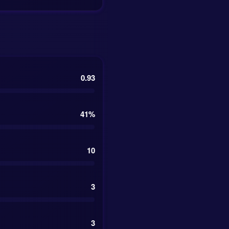
ebbe comunque
hijs Dallinga.
li scommesse
0.93
ttoria casa 1.53,
41%
nche il valore delle
comprano
10
 è la scelta
3
nch’esso over 1.5
9% del possesso e a
 produrre almeno
3