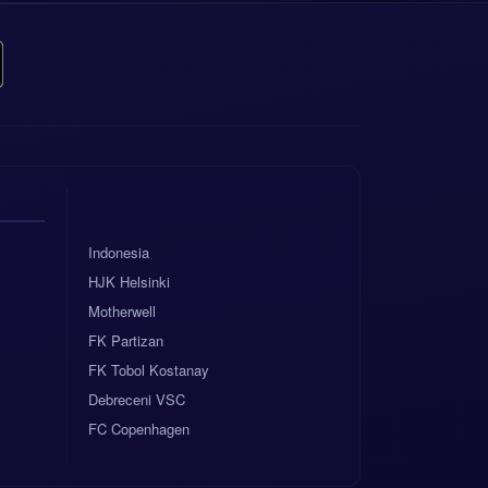
Indonesia
HJK Helsinki
Motherwell
FK Partizan
FK Tobol Kostanay
Debreceni VSC
FC Copenhagen