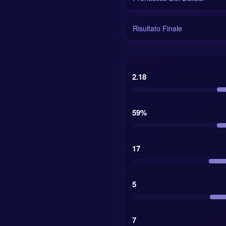
Kenan Yildiz
ha i
averne bisogno.
Risultato Finale
Il Bologna è meno
NerdyTips a
2.18
Passiamo ai numeri,
59%
pareggio 4.5, succe
rose: Juventus a €
alternative… e la l
17
I principali
pronost
5
principale (quota 1
con una fiducia le
generare circa 17 t
7