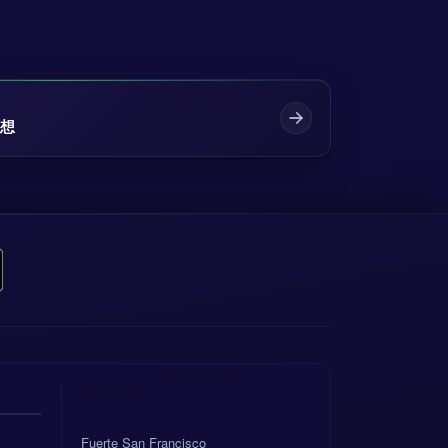
予想
Fuerte San Francisco