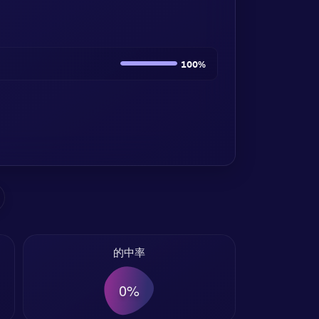
100%
的中率
0%