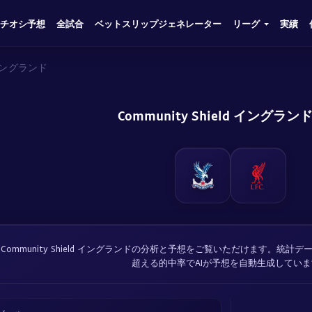
チオシ予想
全試合
ベットスリップジェネレーター
リーグ
実績
d イングランド
Community Shield イングラン
Community Shield イングランドの分析と予想をご覧いただけます。統
超える的中率でAIが予想を自動生成していま