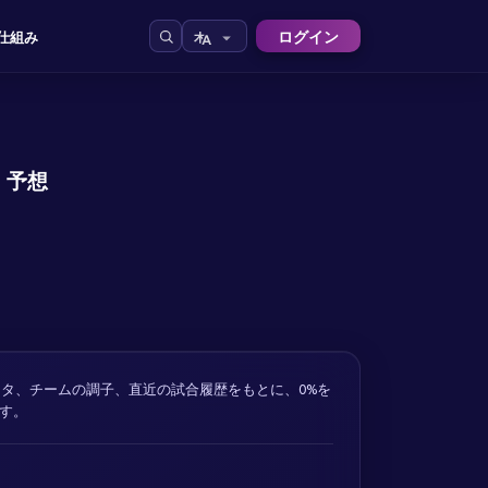
ログイン
仕組み
ド 予想
計データ、チームの調子、直近の試合履歴をもとに、0%を
す。