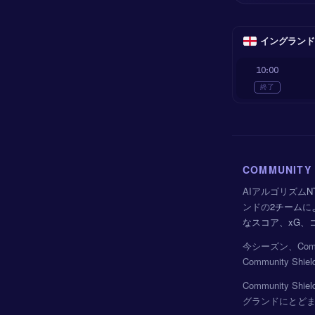
イングランド - C
10:00
終了
COMMUNIT
AIアルゴリズム
N
ンドの
2チーム
に
なスコア、xG、
今シーズン、Comm
Community
Community
グランドにとどま