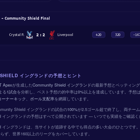
ommunity Shield Final
2
:
2
Crystal P.
Liverpool
420
320
-16
Y SHIELD イングランドの予想とヒント
T Apex
が生成した
Community Shield イングランド
の最新予想とベッティングヒン
よる
1試合
を分析し、ベスト予想の的中率は
0%
以上を達成しています。予想
コーナーキック、ボール支配率
を網羅しています。
unity Shield イングランドの試合の
100%
が2.5ゴール超で終了し、両チー
 Shield イングランドの予想はすべて公開されています — いつでも実績をご確認
 Shield イングランドは、当サイトが追跡する中でも得点の多い大会のひとつです
らず、世界160以上のリーグをカバーしています。