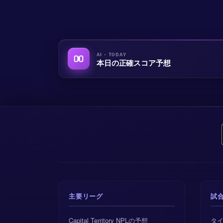
AI · TODAY
本日の正確スコア予想
主要リーグ
試
Capital Territory NPLの予想
タイ