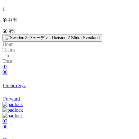
1
的中率
60.9%
スウェーデン - Division 2 Södra Svealand
Hour
Teams
Tip
Trust
07
00
Orebro Syr.
Forward
07
00