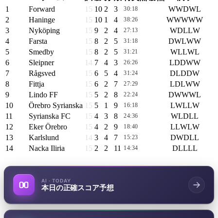
1
Forward
15
10
2
3
W
W
D
W
L
30:18
32
2
Haninge
15
10
1
4
W
W
W
W
W
38:26
31
3
Nyköping
15
9
2
4
W
D
L
L
W
27:13
29
4
Farsta
15
8
2
5
D
W
L
W
W
31:18
26
5
Smedby
15
8
2
5
W
L
L
W
L
31:21
26
6
Sleipner
14
7
4
3
L
D
D
W
W
26:26
25
7
Rågsved
15
6
5
4
D
L
D
D
W
31:24
23
8
Fittja
15
6
2
7
L
D
L
W
W
27:29
20
9
Lindo FF
15
5
2
8
D
W
W
W
L
22:24
17
10
Örebro Syrianska
15
5
1
9
L
W
L
L
W
16:18
16
11
Syrianska FC
15
4
3
8
W
L
D
L
L
24:36
15
12
Eker Örebro
15
4
2
9
L
L
W
L
W
18:40
14
13
Karlslund
14
3
4
7
D
W
D
L
L
15:23
13
14
Nacka Iliria
15
2
2
11
D
L
L
L
L
14:34
8
AI · TODAY
本日の正確スコア予想