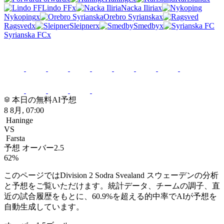
Lindo FF
x
Nacka Iliria
x
Nykoping
x
Orebro Syrianska
x
Ragsved
x
Sleipner
x
Smedby
x
Syrianska FC
x
Division 2 Sodra Svealand スウェーデン 予想
本日の無料AI予想
8 8月, 07:00
Haninge
VS
Farsta
予想
オーバー2.5
62%
このページではDivision 2 Sodra Svealand スウェーデンの分析
と予想をご覧いただけます。統計データ、チームの調子、直
近の試合履歴をもとに、60.9%を超える的中率でAIが予想を
自動生成しています。