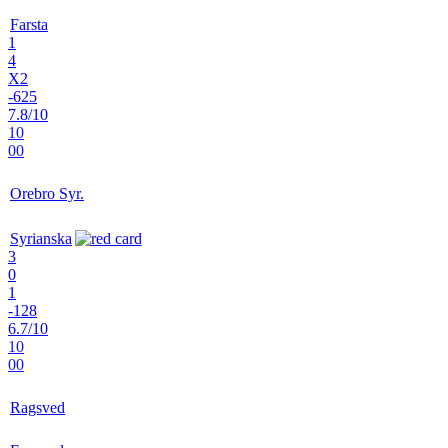
Farsta
1
4
X2
-625
7.8/10
10
00
Orebro Syr.
Syrianska
3
0
1
-128
6.7/10
10
00
Ragsved