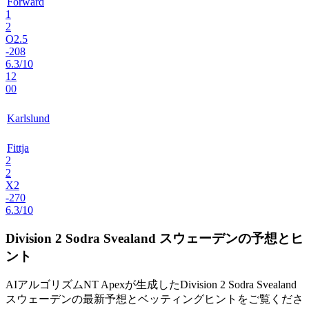
Forward
1
2
O2.5
-208
6.3/10
12
00
Karlslund
Fittja
2
2
X2
-270
6.3/10
Division 2 Sodra Svealand スウェーデンの予想とヒ
ント
AIアルゴリズム
NT Apex
が生成した
Division 2 Sodra Svealand
スウェーデン
の最新予想とベッティングヒントをご覧くださ