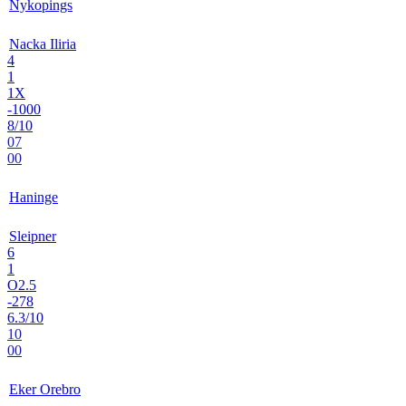
Nykopings
Nacka Iliria
4
1
1X
-1000
8/10
07
00
Haninge
Sleipner
6
1
O2.5
-278
6.3/10
10
00
Eker Orebro