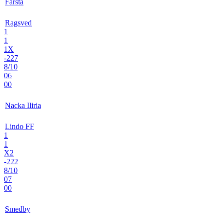
Farsta
Ragsved
1
1
1X
-227
8/10
06
00
Nacka Iliria
Lindo FF
1
1
X2
-222
8/10
07
00
Smedby