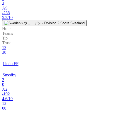
2
AS
-238
5.2/10
スウェーデン - Division 2 Södra Svealand
Hour
Teams
Tip
Trust
13
30
Lindo FF
Smedby
2
0
X2
-192
4.6/10
13
00