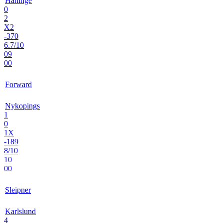
Haninge
0
2
X2
-370
6.7/10
09
00
Forward
Nykopings
1
0
1X
-189
8/10
10
00
Sleipner
Karlslund
4