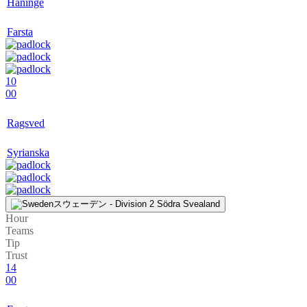
Haninge
Farsta
10
00
Ragsved
Syrianska
スウェーデン - Division 2 Södra Svealand
Hour
Teams
Tip
Trust
14
00