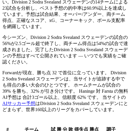
い。Division 2 Sodra Svealand スウェーデンの
14チーム
による
23試合
を分析し、ベスト予想の的中率は
60.9%
以上を達成し
ています。予想は
試合結果、オーバー/アンダー、両チーム
得点、正確なスコア、xG、コーナーキック、ボール支配率
を網羅しています。
今シーズン、Division 2 Sodra Svealand スウェーデンの試合の
56%
が2.5ゴール超で終了し、両チーム得点は
54%
の試合で達
成されました。完了したDivision 2 Sodra Svealand スウェーデ
ンの予想はすべて公開されています — いつでも実績をご確
認ください。
Forwardが現在、勝ち点 32 で首位に立っています。 Division
2 Sodra Svealand スウェーデンは、当サイトが追跡する中で
も得点の多い大会のひとつです。 ホームチームが試合の
39% を勝ち、32% が引き分けです。 Haninge 対 Farsta の無料
AI予想は 合計3ゴール以上、信頼度 62% です。 当サイトの
AIサッカー予想
はDivision 2 Sodra Svealand スウェーデンにと
どまらず、世界160以上のリーグをカバーしています。
SOUTH SVEALAND
#
チーム
試
勝
分
敗
得失点
勝点
調子