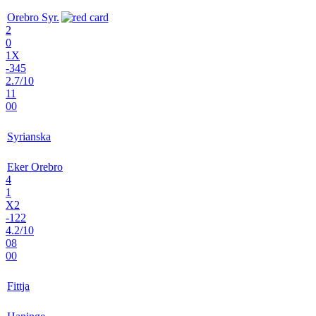
Orebro Syr.
2
0
1X
-345
2.7/10
11
00
Syrianska
Eker Orebro
4
1
X2
-122
4.2/10
08
00
Fittja