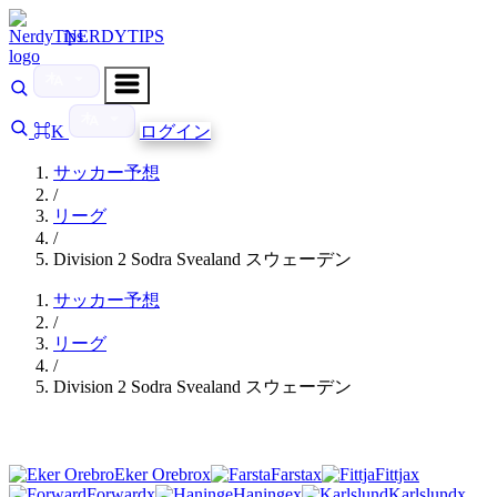
NERDYTIPS
⌘K
ログイン
サッカー予想
/
リーグ
/
Division 2 Sodra Svealand スウェーデン
サッカー予想
/
リーグ
/
Division 2 Sodra Svealand スウェーデン
Eker Orebro
x
Farsta
x
Fittja
x
Forward
x
Haninge
x
Karlslund
x