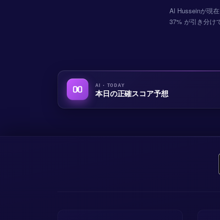
Al Hussei
37% が引き分け
AI · TODAY
本日の正確スコア予想