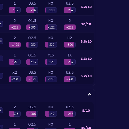
1
U3.5
NO
U3.5
6.2/10
-182
-294
-109
-294
2
O1.5
NO
2
10/10
2
-222
-385
-122
-222
2
O2.5
NO
H2
8.8/10
9
-1429
-250
-200
-500
1
O1.5
YES
1X
6.3/10
120
-313
-125
-294
X2
U3.5
NO
U3.5
5.2/10
-250
-370
-105
-370
2
U3.5
NO
U3.5
8/10
3
-303
-286
-147
-286
1
O2.5
NO
1
10/10
0