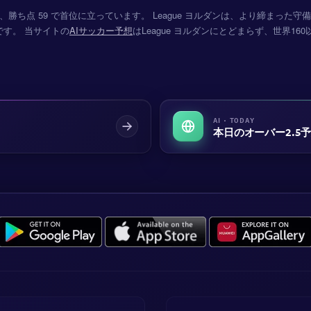
nが現在、勝ち点 59 で首位に立っています。 League ヨルダンは、より締まっ
です。 当サイトの
AIサッカー予想
はLeague ヨルダンにとどまらず、世界1
AI · TODAY
本日のオーバー2.5