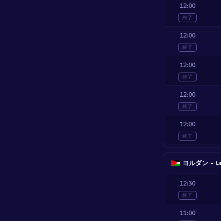
12:00
終了
12:00
終了
12:00
終了
12:00
終了
12:00
終了
ヨルダン - Lea
12:30
終了
11:00