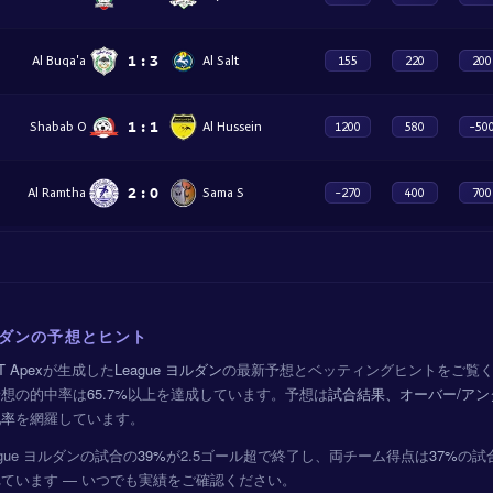
1
:
3
Al Buqa'a
Al Salt
155
220
200
1
:
1
Shabab O
Al Hussein
1200
580
-50
2
:
0
Al Ramtha
Sama S
-270
400
700
ヨルダンの予想とヒント
T Apex
が生成した
League ヨルダン
の最新予想とベッティングヒントをご覧くださ
予想の的中率は
65.7%
以上を達成しています。予想は
試合結果、オーバー/ア
配率
を網羅しています。
gue ヨルダンの試合の
39%
が2.5ゴール超で終了し、両チーム得点は
37%
の試
ています — いつでも実績をご確認ください。