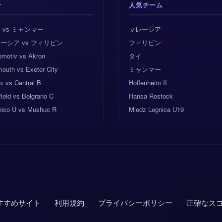
合
人気チーム
 vs ミャンマー
マレーシア
ーシア vs フィリピン
フィリピン
omotiv vs Akron
タイ
outh vs Exeter City
ミャンマー
x vs Central B
Hoffenheim II
ield vs Belgrano C
Hansa Rostock
nico U vs Mushuc R
Miedz Legnica U19
すすめサイト
利用規約
プライバシーポリシー
正確なス