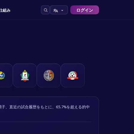
ログイン
仕組み
調子、直近の試合履歴をもとに、65.7%を超える的中