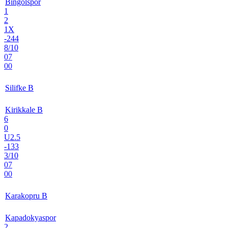
Bingolspor
1
2
1X
-244
8/10
07
00
Silifke B
Kirikkale B
6
0
U2.5
-133
3/10
07
00
Karakopru B
Kapadokyaspor
2