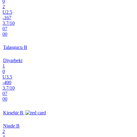
0
2
U2.5
-167
3.7/10
07
00
Talasgucu B
Diyarbeki
1
0
U3.5
-400
3.7/10
07
00
Kirsehir B
Nigde B
2
4