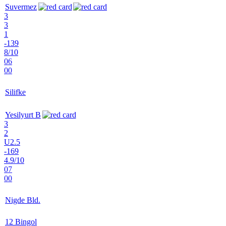
Suvermez
3
3
1
-139
8/10
06
00
Silifke
Yesilyurt B
3
2
U2.5
-169
4.9/10
07
00
Nigde Bld.
12 Bingol