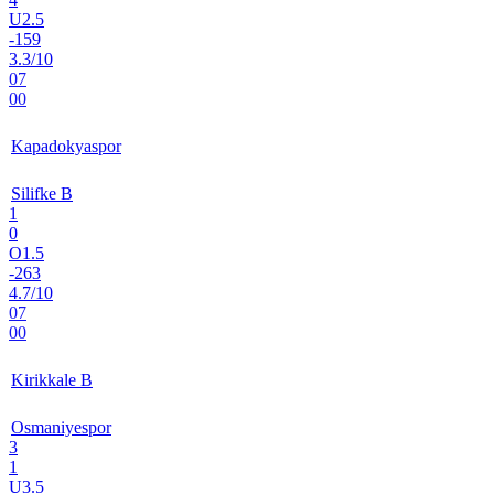
U2.5
-159
3.3/10
07
00
Kapadokyaspor
Silifke B
1
0
O1.5
-263
4.7/10
07
00
Kirikkale B
Osmaniyespor
3
1
U3.5