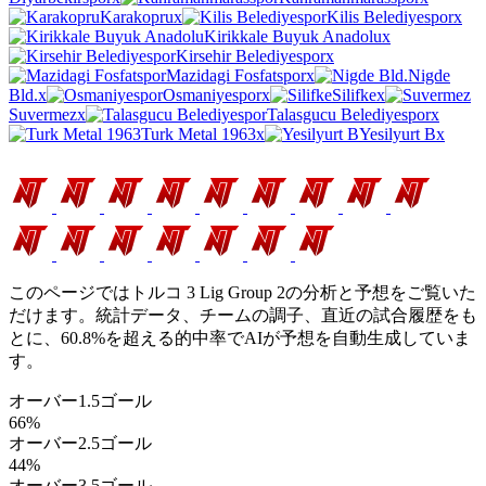
Karakopru
x
Kilis Belediyespor
x
Kirikkale Buyuk Anadolu
x
Kirsehir Belediyespor
x
Mazidagi Fosfatspor
x
Nigde
Bld.
x
Osmaniyespor
x
Silifke
x
Suvermez
x
Talasgucu Belediyespor
x
Turk Metal 1963
x
Yesilyurt B
x
トルコ 3 Lig Group 2 予想
このページではトルコ 3 Lig Group 2の分析と予想をご覧いた
だけます。統計データ、チームの調子、直近の試合履歴をも
とに、60.8%を超える的中率でAIが予想を自動生成していま
す。
オーバー1.5ゴール
66%
オーバー2.5ゴール
44%
オーバー3.5ゴール