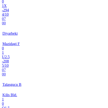
0
1X
-294
4/10
07
00
Diyarbeki
Mazidagi F
0
1
U2.5
-208
5/10
07
00
Talasgucu B
Kilis Bld.
1
0
O1.5