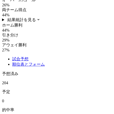
26%
両チーム得点
44%
結果統計を見る
ホーム勝利
44%
引き分け
29%
アウェイ勝利
27%
試合予想
順位表とフォーム
予想済み
204
予定
0
的中率