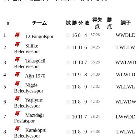
3. LIG, GROUP 2
得失
勝
チーム
試
勝
分
敗
調子
#
点
点
1
28
16
8
4
W
W
D
L
D
57:26
56
12 Bingölspor
Silifke
2
28
11
11
6
L
W
L
L
W
34:25
44
Belediyespor
Talasgücü
3
28
11
10
7
W
W
L
W
D
35:28
43
Belediyespor
4
28
11
9
8
W
L
W
L
D
54:30
42
Ağrı 1970
Niğde
5
28
11
8
9
W
L
L
W
L
42:32
41
Belediyesispor
Yeşilyurt
6
28
11
8
9
W
L
W
D
W
42:35
41
Belediyespor
Mazıdağı
7
28
10
11
7
L
W
W
D
D
28:24
41
Fosfatspor
Karaköprü
8
28
11
8
9
L
W
L
W
L
34:38
41
Belediyespor