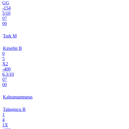
GG
-154
5/10
07
00
Turk M
Kirsehir B
0
5
X2
-400
6.3/10
07
00
Kahramanmaras
Talasgucu B
1
4
1X