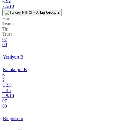
-192
7.5/10
トルコ - 3. Lig Group 2
Hour
Teams
Tip
Trust
07
00
Yesilyurt B
Karakopru B
6
2
U2.5
-145
2.8/10
07
00
Bingolspor