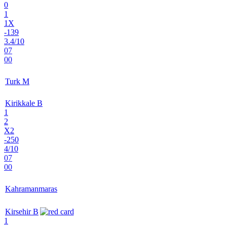
0
1
1X
-139
3.4/10
07
00
Turk M
Kirikkale B
1
2
X2
-250
4/10
07
00
Kahramanmaras
Kirsehir B
1