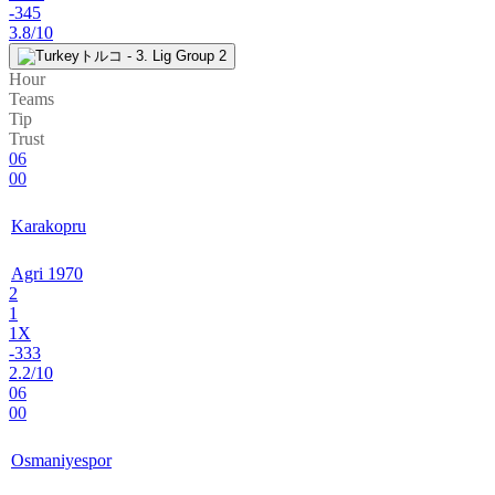
-345
3.8/10
トルコ - 3. Lig Group 2
Hour
Teams
Tip
Trust
06
00
Karakopru
Agri 1970
2
1
1X
-333
2.2/10
06
00
Osmaniyespor