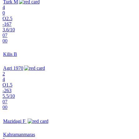
Turk M
4
0
O2.5
-167
3.6/10
07
00
Kilis B
Agri 1970
2
4
O1.5
-263
5.5/10
07
00
Mazidagi F
Kahramanmaras