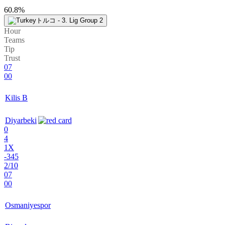
60.8%
トルコ - 3. Lig Group 2
Hour
Teams
Tip
Trust
07
00
Kilis B
Diyarbeki
0
4
1X
-345
2/10
07
00
Osmaniyespor