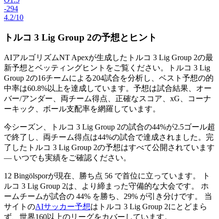
-294
4.2/10
トルコ 3 Lig Group 2の予想とヒント
AIアルゴリズム
NT Apex
が生成した
トルコ 3 Lig Group 2
の最
新予想とベッティングヒントをご覧ください。トルコ 3 Lig
Group 2の
16チーム
による
204試合
を分析し、ベスト予想の的
中率は
60.8%
以上を達成しています。予想は
試合結果、オー
バー/アンダー、両チーム得点、正確なスコア、xG、コーナ
ーキック、ボール支配率
を網羅しています。
今シーズン、トルコ 3 Lig Group 2の試合の
44%
が2.5ゴール超
で終了し、両チーム得点は
44%
の試合で達成されました。完
了したトルコ 3 Lig Group 2の予想はすべて公開されています
— いつでも実績をご確認ください。
12 Bingölsporが現在、勝ち点 56 で首位に立っています。 ト
ルコ 3 Lig Group 2は、より締まった守備的な大会です。 ホ
ームチームが試合の 44% を勝ち、29% が引き分けです。 当
サイトの
AIサッカー予想
はトルコ 3 Lig Group 2にとどまら
ず、世界160以上のリーグをカバーしています。