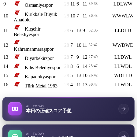
9
28
11
6
11
L
D
L
W
W
39:38
39
Osmaniyespor
Kırıkkale Büyük
10
28
10
7
11
W
W
W
L
W
36:43
37
Anadolu
Kırşehir
11
28
6
13
9
L
L
D
L
D
32:36
31
Belediyespor
12
28
7
10
11
W
W
D
W
D
32:42
31
Kahramanmaraşspor
13
28
7
9
12
L
L
D
W
L
27:40
30
Diyarbekirspor
14
28
8
6
14
L
L
W
D
L
25:47
30
Kilis Belediyespor
15
28
5
13
10
W
D
L
L
D
26:42
28
Kapadokyaspor
16
28
4
11
13
L
L
W
D
L
30:47
23
Türk Metal 1963
AI · TODAY
本日の正確スコア予想
AI · TODAY