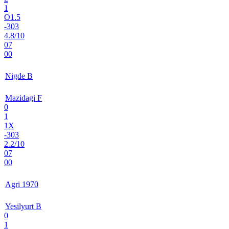
1
O1.5
-303
4.8/10
07
00
Nigde B
Mazidagi F
0
1
1X
-303
2.2/10
07
00
Agri 1970
Yesilyurt B
0
1