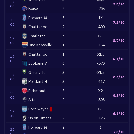
19
5.3/10
00
Boise
2
-263
Forward M
5
1X
20
7.2/10
00
Chattanoo
2
-400
Charlotte
3
O2.5
19
5.7/10
00
One Knoxville
1
-154
Chattanoo
1
O1.5
19
4.1/10
00
Spokane V
0
-370
Greenville T
3
O1.5
19
6.5/10
00
Portland H
3
-417
Richmond
3
X2
19
8.5/10
00
Alta
2
-303
Fort Wayne
0
O2.5
19
6.1/10
30
Union Omaha
2
-175
Forward M
2
1
20
7.6/10
00