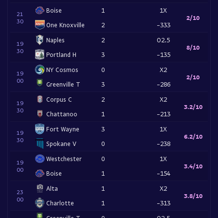
Boise
1
1X
21
2/10
30
One Knoxville
2
-333
Naples
2
O2.5
19
8/10
30
Portland H
3
-135
NY Cosmos
0
X2
19
2/10
00
Greenville T
3
-286
Corpus C
2
X2
19
3.2/10
30
Chattanoo
1
-213
Fort Wayne
3
1X
19
6.2/10
30
Spokane V
0
-238
Westchester
0
1X
19
3.4/10
00
Boise
1
-154
Alta
1
X2
23
3.8/10
00
Charlotte
1
-313
Greenville T
0
O2.5