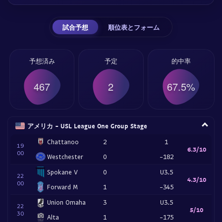
試合予想
順位表とフォーム
予想済み
予定
的中率
467
2
67.5%
アメリカ - USL League One Group Stage
Chattanoo
2
1
19
6.3/10
00
Westchester
0
-182
Spokane V
0
U3.5
22
4.3/10
00
Forward M
1
-345
Union Omaha
3
U3.5
22
5/10
30
Alta
1
-175