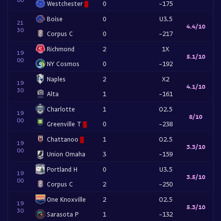
Westchester
0
-175
Boise
0
U3.5
21
4.4/10
30
Corpus C
0
-217
Richmond
2
1X
19
5.1/10
00
NY Cosmos
0
-192
Naples
2
X2
19
4.1/10
30
Alta
1
-161
Charlotte
1
O2.5
19
8/10
00
Greenville T
0
-238
Chattanoo
1
O2.5
19
3.3/10
00
Union Omaha
3
-159
Portland H
0
U3.5
19
3.5/10
00
Corpus C
2
-250
One Knoxville
2
O2.5
19
5.3/10
30
Sarasota P
1
-132