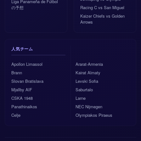
Liga Panameña de Fútbol
の予想
Racing C vs San Miguel
Kaizer Chiefs vs Golden
Arrows
人気チーム
Apollon Limassol
Ararat-Armenia
Brann
Kairat Almaty
Slovan Bratislava
Levski Sofia
Mjallby AIF
Saburtalo
CSKA 1948
Larne
Panathinaikos
NEC Nijmegen
Celje
Olympiakos Piraeus