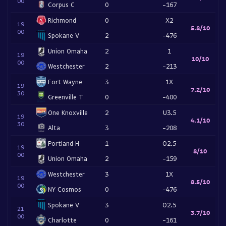
00
Corpus C
0
-167
Richmond
0
X2
19
5.8/10
00
Spokane V
2
-476
Union Omaha
2
1
19
10/10
00
Westchester
2
-213
Fort Wayne
3
1X
19
7.2/10
30
Greenville T
0
-400
One Knoxville
2
U3.5
19
4.1/10
30
Alta
3
-208
Portland H
1
O2.5
19
8/10
00
Union Omaha
2
-159
Westchester
3
1X
19
8.5/10
00
NY Cosmos
0
-476
Spokane V
3
O2.5
21
3.7/10
00
Charlotte
0
-161