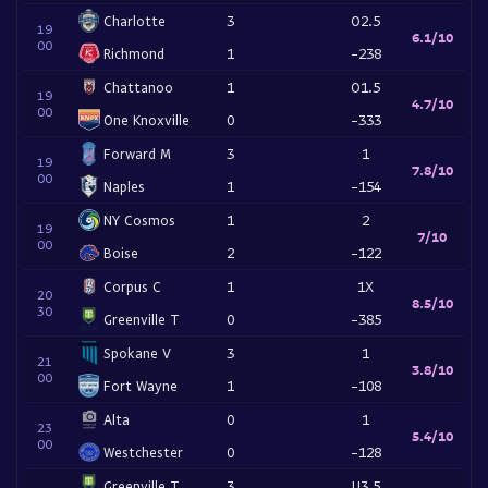
Charlotte
3
O2.5
19
6.1/10
00
Richmond
1
-238
Chattanoo
1
O1.5
19
4.7/10
00
One Knoxville
0
-333
Forward M
3
1
19
7.8/10
00
Naples
1
-154
NY Cosmos
1
2
19
7/10
00
Boise
2
-122
Corpus C
1
1X
20
8.5/10
30
Greenville T
0
-385
Spokane V
3
1
21
3.8/10
00
Fort Wayne
1
-108
Alta
0
1
23
5.4/10
00
Westchester
0
-128
Greenville T
3
U3.5