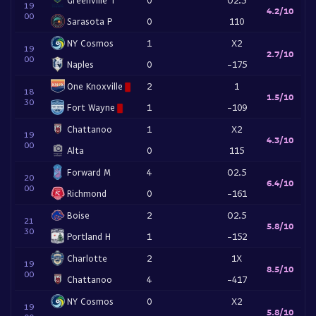
19
4.2/10
00
Sarasota P
0
110
NY Cosmos
1
X2
19
2.7/10
00
Naples
0
-175
One Knoxville
2
1
18
1.5/10
30
Fort Wayne
1
-109
Chattanoo
1
X2
19
4.3/10
00
Alta
0
115
Forward M
4
O2.5
20
6.4/10
00
Richmond
0
-161
Boise
2
O2.5
21
5.8/10
30
Portland H
1
-152
Charlotte
2
1X
19
8.5/10
00
Chattanoo
4
-417
NY Cosmos
0
X2
19
5.8/10