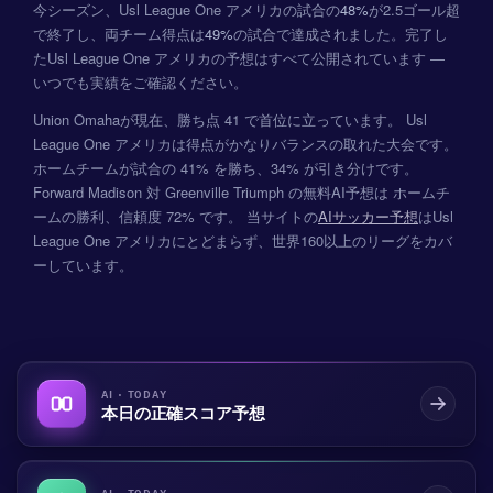
今シーズン、Usl League One アメリカの試合の
48%
が2.5ゴール超
で終了し、両チーム得点は
49%
の試合で達成されました。完了し
たUsl League One アメリカの予想はすべて公開されています —
いつでも実績をご確認ください。
Union Omahaが現在、勝ち点 41 で首位に立っています。 Usl
League One アメリカは得点がかなりバランスの取れた大会です。
ホームチームが試合の 41% を勝ち、34% が引き分けです。
Forward Madison 対 Greenville Triumph の無料AI予想は ホームチ
ームの勝利、信頼度 72% です。 当サイトの
AIサッカー予想
はUsl
League One アメリカにとどまらず、世界160以上のリーグをカバ
ーしています。
AI · TODAY
本日の正確スコア予想
AI · TODAY