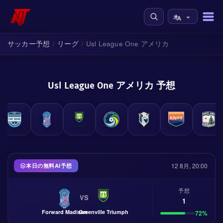
サッカー予想
リーグ
Usl League One アメリカ
/
/
Usl League One アメリカ 予想
12 8月, 20:00
本日の無料AI予想
予想
VS
1
Forward Madison
Greenville Triumph
72%