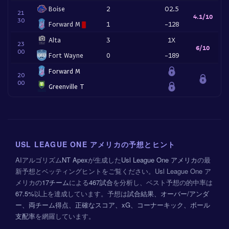
Boise
2
O2.5
21
4.1/10
30
Forward M
1
-128
Alta
3
1X
23
6/10
00
Fort Wayne
0
-189
Forward M
20
00
Greenville T
USL LEAGUE ONE アメリカの予想とヒント
AIアルゴリズム
NT Apex
が生成した
Usl League One アメリカ
の最
新予想とベッティングヒントをご覧ください。Usl League One ア
メリカの
17チーム
による
467試合
を分析し、ベスト予想の的中率は
67.5%
以上を達成しています。予想は
試合結果、オーバー/アンダ
ー、両チーム得点、正確なスコア、xG、コーナーキック、ボール
支配率
を網羅しています。