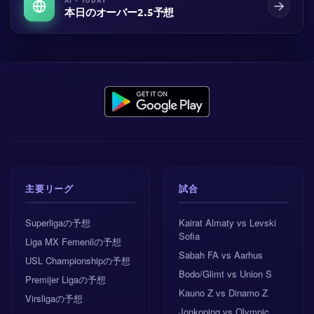
本日のオーバー2.5予想
主要リーグ
試合
Superligaの予想
Kairat Almaty vs Levski
Sofia
Liga MX Femenilの予想
Sabah FA vs Aarhus
USL Championshipの予想
Bodo/Glimt vs Union S
Premijer Ligaの予想
Kauno Z vs Dinamo Z
Virsligaの予想
Jonkoping vs Olympic