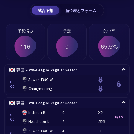
試合予想
順位表とフォーム
予想済み
予定
的中率
116
0
65.5%
韓国 - WK-League Regular Season
Suwon FMC W
06
00
Changnyeong
韓国 - WK-League Regular Season
Incheon R
0
X2
06
5/10
00
Hwacheon K
2
-526
Suwon FMC W
4
1
06