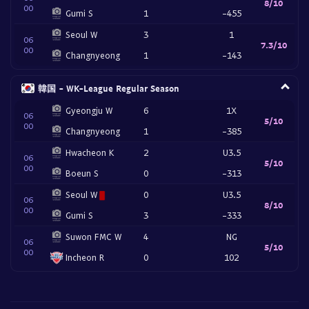
8/10
00
Gumi S
1
-455
Seoul W
3
1
06
7.3/10
00
Changnyeong
1
-143
韓国 - WK-League Regular Season
Gyeongju W
6
1X
06
5/10
00
Changnyeong
1
-385
Hwacheon K
2
U3.5
06
5/10
00
Boeun S
0
-313
Seoul W
0
U3.5
06
8/10
00
Gumi S
3
-333
Suwon FMC W
4
NG
06
5/10
00
Incheon R
0
102