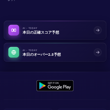
AI · TODAY
本日の正確スコア予想
AI · TODAY
本日のオーバー2.5予想