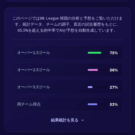
このページではWk League 韓国の分析と予想をご覧いただけま
す。統計データ、チームの調子、直近の試合履歴をもとに、
65.5%を超える的中率でAIが予想を自動生成しています。
オーバー1.5ゴール
75%
オーバー2.5ゴール
56%
オーバー3.5ゴール
27%
両チーム得点
53%
結果統計を見る