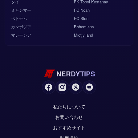
タイ
FK Tobol Kostanay
ミャンマー
FC Noah
ベトナム
FC Sion
カンボジア
Bohemians
マレーシア
Midtjylland
NERDYTIPS
私たちについて
お問い合わせ
おすすめサイト
利用規約