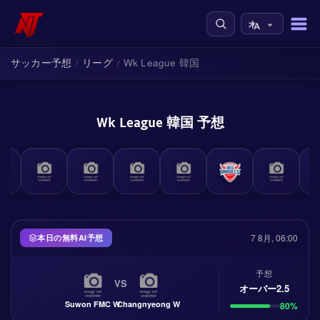
サッカー予想
リーグ
Wk League 韓国
/
/
Wk League 韓国 予想
7 8月, 06:00
本日の無料AI予想
予想
VS
オーバー2.5
Suwon FMC W
Changnyeong W
80%