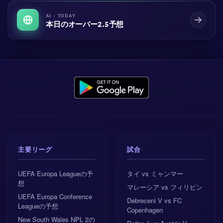
AI · TODAY
本日のオーバー2.5予想
主要リーグ
試合
UEFA Europa Leagueの予
タイ vs ミャンマー
想
マレーシア vs フィリピン
UEFA Europa Conference
Debreceni V vs FC
Leagueの予想
Copenhagen
New South Wales NPL 2の