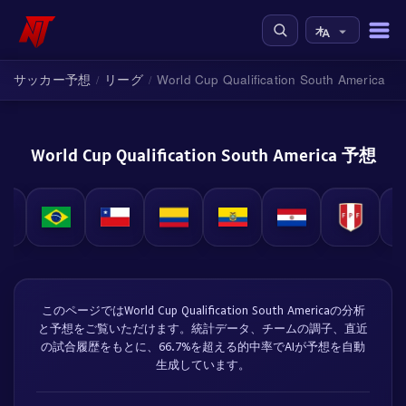
サッカー予想
リーグ
World Cup Qualification South America
/
/
World Cup Qualification South America 予想
このページではWorld Cup Qualification South Americaの分析
と予想をご覧いただけます。統計データ、チームの調子、直近
の試合履歴をもとに、66.7%を超える的中率でAIが予想を自動
生成しています。