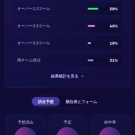
オーバー1.5ゴール
59%
オーバー2.5ゴール
40%
オーバー3.5ゴール
19%
両チーム得点
31%
結果統計を見る
試合予想
順位表とフォーム
予想済み
予定
的中率