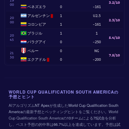
19
3.2/10
00
ベネズエラ
0
-161
アルゼンチン
1
U2.5
20
2.3/10
00
コロンビア
1
-161
ブラジル
1
1
20
5.4/10
45
パラグアイ
0
-250
ペルー
0
NG
21
7.5/10
30
エクアドル
0
-200
WORLD CUP QUALIFICATION SOUTH AMERICAの
予想とヒント
AIアルゴリズム
NT Apex
が生成した
World Cup Qualification South
America
の最新予想とベッティングヒントをご覧ください。World
Cup Qualification South Americaの
10チーム
による
75試合
を分析
し、ベスト予想の的中率は
66.7%
以上を達成しています。予想は
試