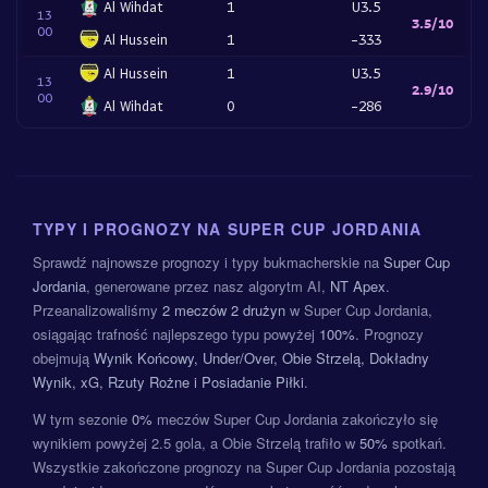
Al Wihdat
1
U3.5
13
3.5/10
00
Al Hussein
1
-333
Al Hussein
1
U3.5
13
2.9/10
00
Al Wihdat
0
-286
TYPY I PROGNOZY NA SUPER CUP JORDANIA
Sprawdź najnowsze prognozy i typy bukmacherskie na
Super Cup
Jordania
, generowane przez nasz algorytm AI,
NT Apex
.
Przeanalizowaliśmy
2 meczów
2 drużyn
w Super Cup Jordania,
osiągając trafność najlepszego typu powyżej
100%
. Prognozy
obejmują
Wynik Końcowy, Under/Over, Obie Strzelą, Dokładny
Wynik, xG, Rzuty Rożne i Posiadanie Piłki
.
W tym sezonie
0%
meczów Super Cup Jordania zakończyło się
wynikiem powyżej 2.5 gola, a Obie Strzelą trafiło w
50%
spotkań.
Wszystkie zakończone prognozy na Super Cup Jordania pozostają