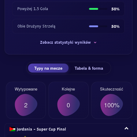
Powyżej 1.5 Gola
50%
Obie Drużyny Strzelą
50%
Zobacz statystyki wyników
Typy na mecze
Tabela & forma
Wytypowane
Kolejne
Skuteczność
2
0
100%
Jordania - Super Cup Final