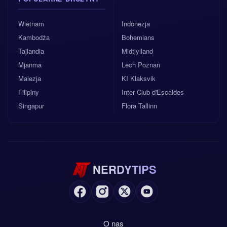
Wietnam
Indonezja
Kambodża
Bohemians
Tajlandia
Midtjylland
Mjanma
Lech Poznan
Malezja
KI Klaksvik
Filipiny
Inter Club d'Escaldes
Singapur
Flora Tallinn
NERDYTIPS
O nas