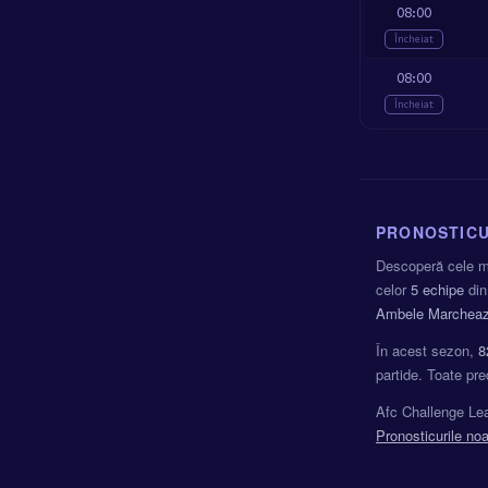
08:00
Încheiat
08:00
Încheiat
PRONOSTICU
Descoperă cele ma
celor
5 echipe
din
Ambele Marchează
În acest sezon,
8
partide. Toate pre
Afc Challenge Lea
Pronosticurile noa