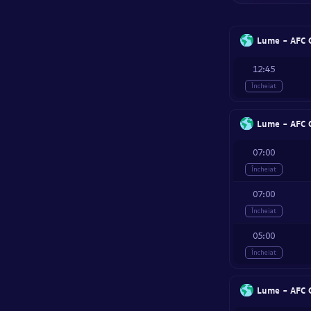
Lume - AFC C
12:45
Încheiat
Lume - AFC C
07:00
Încheiat
07:00
Încheiat
05:00
Încheiat
Lume - AFC C