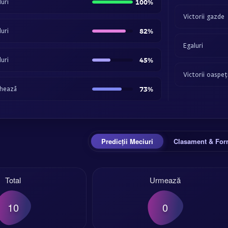
uri
100%
Victorii gazde
uri
82%
Egaluri
uri
45%
Victorii oaspeț
hează
73%
Predicții Meciuri
Clasament & Fo
Total
Urmează
10
0