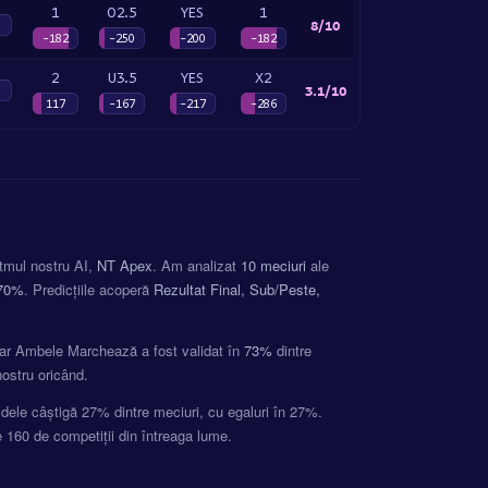
1
O2.5
YES
1
8/10
-182
-250
-200
-182
2
U3.5
YES
X2
3.1/10
117
-167
-217
-286
itmul nostru AI,
NT Apex
. Am analizat
10 meciuri
ale
70%
. Predicțiile acoperă
Rezultat Final, Sub/Peste,
 iar Ambele Marchează a fost validat în
73%
dintre
nostru oricând.
zdele câștigă 27% dintre meciuri, cu egaluri în 27%.
160 de competiții din întreaga lume.