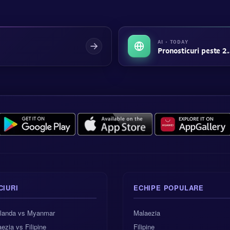
AI · TODAY
Pronosticuri peste 2.
CIURI
ECHIPE POPULARE
ilanda vs Myanmar
Malaezia
ezia vs Filipine
Filipine