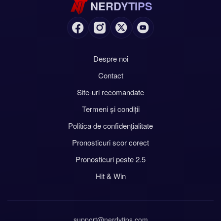
NERDYTIPS
Despre noi
Contact
Site-uri recomandate
Termeni și condiții
Politica de confidențialitate
Pronosticuri scor corect
Pronosticuri peste 2.5
Hit & Win
support@nerdytips.com