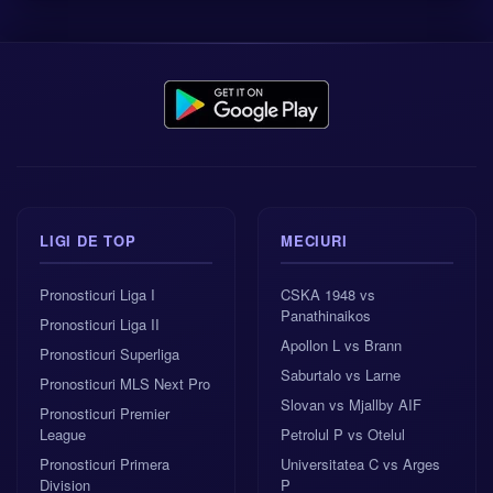
LIGI DE TOP
MECIURI
Pronosticuri Liga I
CSKA 1948 vs
Panathinaikos
Pronosticuri Liga II
Apollon L vs Brann
Pronosticuri Superliga
Saburtalo vs Larne
Pronosticuri MLS Next Pro
Slovan vs Mjallby AIF
Pronosticuri Premier
League
Petrolul P vs Otelul
Pronosticuri Primera
Universitatea C vs Arges
Division
P