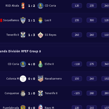
1
:
2
RSD Alcala
CD Coria
120
235
240
1
:
1
Socuellamos
Las II
235
300
120
1
:
3
Tenerife II
SS Reyes
240
240
110
unda División RFEF Group 5
4
:
0
CD Coria
Elche II
-118
275
340
0
:
0
Colonia M
Navalcarnero
150
240
192
1
:
0
Conquense
Tenerife II
-105
260
280
0
:
0
Fuenlabrada
Rayo M
220
215
137