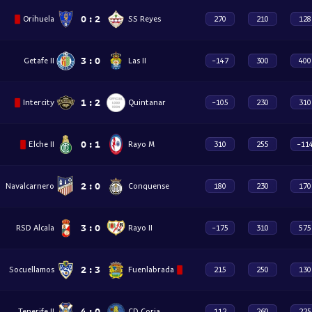
0
:
2
Orihuela
SS Reyes
270
210
128
3
:
0
Getafe II
Las II
-147
300
400
1
:
2
Intercity
Quintanar
-105
230
310
0
:
1
Elche II
Rayo M
310
255
-11
2
:
0
Navalcarnero
Conquense
180
230
170
3
:
0
RSD Alcala
Rayo II
-175
310
575
2
:
3
Socuellamos
Fuenlabrada
215
250
130
4
:
0
Tenerife II
CD Coria
112
260
225