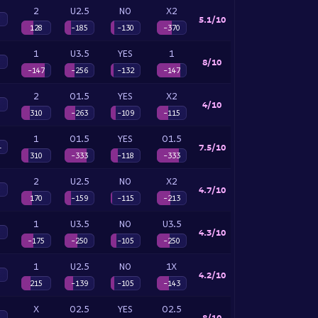
2
U2.5
NO
X2
5.1/10
128
-185
-130
-370
1
U3.5
YES
1
8/10
-147
-256
-132
-147
2
O1.5
YES
X2
4/10
310
-263
-109
-115
1
O1.5
YES
O1.5
7.5/10
4
310
-333
-118
-333
2
U2.5
NO
X2
4.7/10
170
-159
-115
-213
1
U3.5
NO
U3.5
4.3/10
-175
-250
-105
-250
1
U2.5
NO
1X
4.2/10
215
-139
-105
-143
X
O2.5
YES
O2.5
8/10