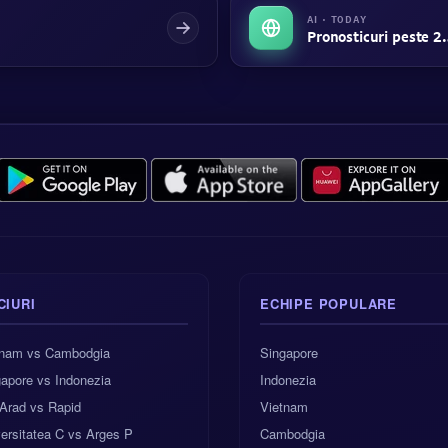
AI · TODAY
Pronosticuri peste 2.
CIURI
ECHIPE POPULARE
tnam vs Cambodgia
Singapore
apore vs Indonezia
Indonezia
Arad vs Rapid
Vietnam
ersitatea C vs Arges P
Cambodgia