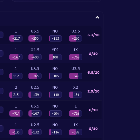
1
U3.5
NO
U3.5
5.3/10
-217
-250
-123
-250
1
O1.5
YES
1X
8/10
-167
-400
100
-769
1
U3.5
NO
U3.5
6.8/10
112
-345
-105
-345
2
U2.5
NO
X2
2.9/10
215
-139
-110
-154
1
U3.5
NO
1
8/10
0
-714
-167
-204
-714
1
U2.5
NO
1X
5/10
-135
-132
-114
-588