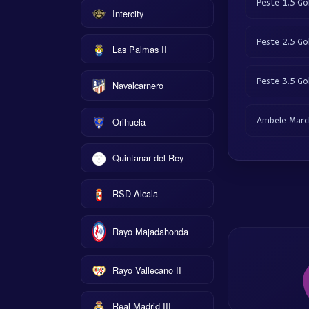
Peste 1.5 Gol
Intercity
Peste 2.5 Gol
Las Palmas II
Peste 3.5 Gol
Navalcarnero
Ambele Marc
Orihuela
Quintanar del Rey
RSD Alcala
Rayo Majadahonda
Rayo Vallecano II
Real Madrid III