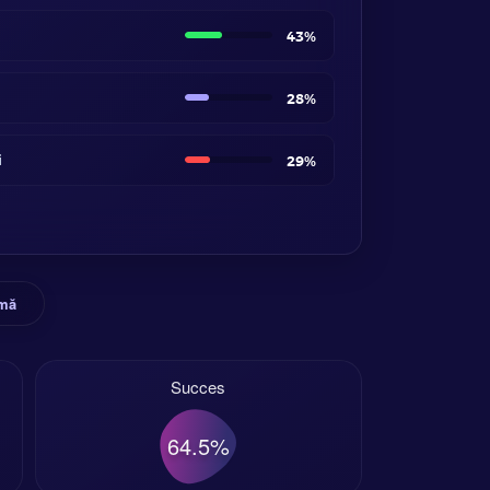
43%
28%
i
29%
rmă
Succes
64.5%