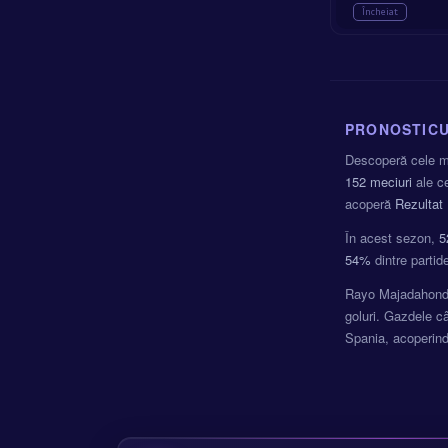
Încheiat
PRONOSTICU
Descoperă cele ma
152 meciuri
ale c
acoperă
Rezultat
În acest sezon,
5
54%
dintre partid
Rayo Majadahonda
goluri. Gazdele c
Spania, acoperind