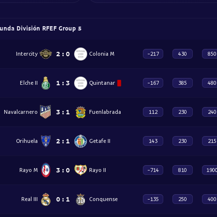
unda División RFEF Group 5
2
:
0
Intercity
Colonia M
-217
430
850
1
:
3
Elche II
Quintanar
-167
385
480
3
:
1
Navalcarnero
Fuenlabrada
112
230
240
2
:
1
Orihuela
Getafe II
143
230
215
3
:
0
Rayo M
Rayo II
-714
810
190
0
:
1
Real III
Conquense
-135
250
400