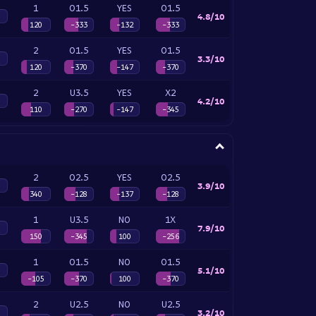
1
O1.5
YES
O1.5
4.8/10
120
-333
-132
-333
2
O1.5
YES
O1.5
3.3/10
120
-370
-147
-370
2
U3.5
YES
X2
4.2/10
110
-270
-147
-345
2
O2.5
YES
O2.5
3.9/10
340
-128
-137
-128
1
U3.5
NO
1X
7.9/10
150
-345
100
-256
1
O1.5
NO
O1.5
5.1/10
-105
-370
100
-370
2
U2.5
NO
U2.5
3.2/10