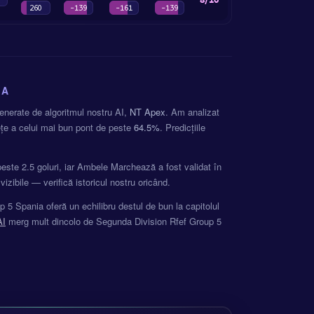
260
-139
-161
-139
IA
generate de algoritmul nostru AI,
NT Apex
. Am analizat
țe a celui mai bun pont de peste
64.5%
. Predicțiile
este 2.5 goluri, iar Ambele Marchează a fost validat în
izibile — verifică istoricul nostru oricând.
Spania oferă un echilibru destul de bun la capitolul
AI
merg mult dincolo de Segunda Division Rfef Group 5