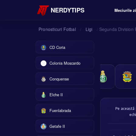
NERDYTIPS
Meciurile zi
Pronosticuri Fotbal
Ligi
Segunda Division 
/
/
CD Coria
Colonia Moscardo
Conquense
Elche II
Pe această 
Fuenlabrada
ech
Getafe II