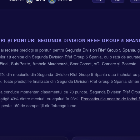
RI ȘI PONTURI SEGUNDA DIVISION RFEF GROUP 5 SPAN
i recente predicții și ponturi pentru
Segunda Division Rfef Group 5 Spania
, 
elor
18 echipe
din Segunda Division Rfef Group 5 Spania, cu o rată de acurate
 Final, Sub/Peste, Ambele Marchează, Scor Corect, xG, Cornere și Posesie
.
2%
din meciurile din Segunda Division Rfef Group 5 Spania s-au încheiat cu p
e. Toate predicțiile finalizate din Segunda Division Rfef Group 5 Spania rămân v
 conduce momentan clasamentul cu 70 puncte. Segunda Division Rfef Group 5 
âștigă 43% dintre meciuri, cu egaluri în 28%.
Pronosticurile noastre de fotbal 
 peste 160 de competiții din întreaga lume.