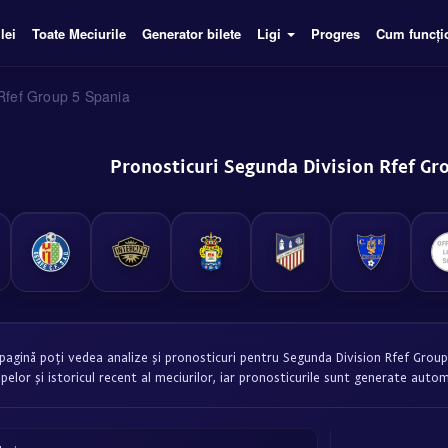
lei
Toate Meciurile
Generator bilete
Ligi
Progres
Cum funcți
Rfef Group 5 Spania
Pronosticuri Segunda Division Rfef Gr
pagină poți vedea analize și pronosticuri pentru Segunda Division Rfef Group 
ipelor și istoricul recent al meciurilor, iar pronosticurile sunt generate aut