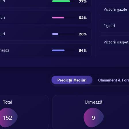
uri
77%
Victorii gazde
uri
52%
Egaluri
uri
26%
Victorii oaspeț
hează
54%
Predicții Meciuri
Clasament & Fo
Total
Urmează
152
9