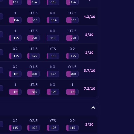
137
-154
-118
-154
1
U3.5
NO
U3.5
4.3/10
-154
-333
-114
-333
1
U3.5
NO
U3.5
5/10
-125
-270
110
-270
X2
U2.5
YES
X2
2/10
-175
-145
-111
-175
X2
O1.5
NO
O1.5
3.7/10
-161
-400
137
-400
1
U3.5
NO
1
7.2/10
-161
-385
-128
-161
X2
O2.5
YES
X2
2/10
115
-102
-105
115