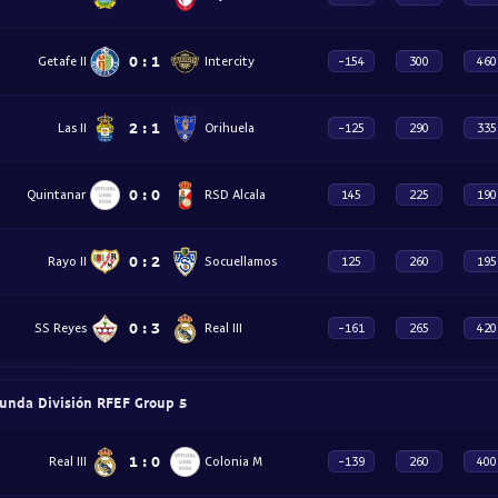
0
:
1
Getafe II
Intercity
-154
300
460
2
:
1
Las II
Orihuela
-125
290
335
0
:
0
Quintanar
RSD Alcala
145
225
190
0
:
2
Rayo II
Socuellamos
125
260
195
0
:
3
SS Reyes
Real III
-161
265
420
unda División RFEF Group 5
1
:
0
Real III
Colonia M
-139
260
400