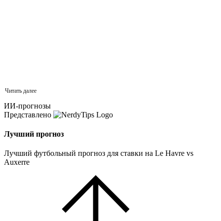
команда показала, что может навязывать борьбу в гостях — в январе они
сыграли вничью 1:1 с Ренном, хотя на них давали 5.5. Это типично для Ле-
Авра: не всегда красиво, но достаточно упрямо, чтобы испортить кому‑то
вечер.
Осеру отступать некуда: у них не просто непростой сезон — 15 поражений
в 27 матчах. Тем не менее они умеют выжимать очки в критические
моменты, например 1 февраля сыграли 0:0 в Тулузе, несмотря на длинные
коэффициенты
(5.4 на победу). Если вы ждёте богемного, открытого
футбола — в матчах на выживание Лиги 1 редко пишут сценарии, похожие
на летние товарищеские игры.
Читать далее
ИИ-прогнозы
Составы и отсутствия, формирующие тактику
Представлено
Состав Ле-Авра не в полном сборе, а это важно в игре, которую решают
Лучший прогноз
мелочи.
Готьер Ллорис
(защитник) пропускает матчи из‑за проблемы с
Лучший футбольный прогноз для ставки на Le Havre vs
подколенным сухожилием, ожидается возвращение в начале апреля.
Auxerre
Абдулайе Туре
(полузащитник) выбывает с травмой колена.
Реда Хадра
(полузащитник) лечит проблемы с плечом/коленом.
Этьенн Юте Кинку
(защитник) восстанавливается после травмы
головы.
Эти пропуски намекают, что Дигар, вероятно, выберет компактную,
осторожную модель, а не рискованное наступление. Ле-Авр обычно лучше