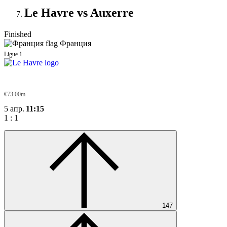
Le Havre vs Auxerre
Finished
Франция
Ligue 1
Le Havre
€73.00m
5 апр.
11:15
1
:
1
147