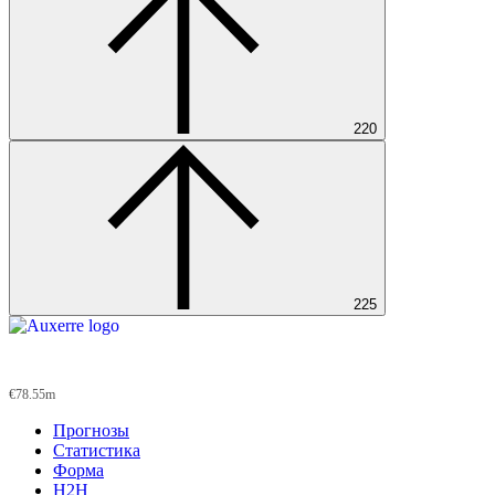
220
225
Auxerre
€78.55m
Прогнозы
Статистика
Форма
H2H