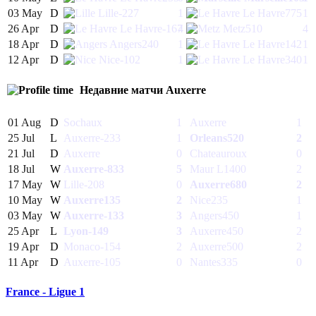
03 May
D
Lille
-227
1
Le Havre
775
1
26 Apr
D
Le Havre
-167
4
Metz
510
4
18 Apr
D
Angers
240
1
Le Havre
142
1
12 Apr
D
Nice
-102
1
Le Havre
340
1
Недавние матчи
Auxerre
01 Aug
D
Sochaux
1
Auxerre
1
25 Jul
L
Auxerre
-233
1
Orleans
520
2
21 Jul
D
Auxerre
0
Chateauroux
0
18 Jul
W
Auxerre
-833
5
Maur L
1400
2
17 May
W
Lille
-208
0
Auxerre
680
2
10 May
W
Auxerre
135
2
Nice
235
1
03 May
W
Auxerre
-133
3
Angers
450
1
25 Apr
L
Lyon
-149
3
Auxerre
450
2
19 Apr
D
Monaco
-154
2
Auxerre
500
2
11 Apr
D
Auxerre
-105
0
Nantes
335
0
France - Ligue 1