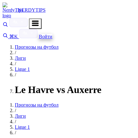
NERDYTIPS
⌘K
Войти
Прогнозы на футбол
/
Лиги
/
Ligue 1
/
Le Havre vs Auxerre
Прогнозы на футбол
/
Лиги
/
Ligue 1
/