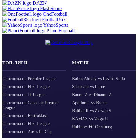
DAZN
FlashScore
OneFootball
Football365
YahooSports
PlanetFootball
ТОП-ЛИГИ
МАТЧИ
Прогнозы на Premier League
Kairat Almaty vs Levski Sofia
Прогнозы на First League
Saburtalo vs Larne
Прогнозы на J1 League
Kauno Z vs Dinamo Z
Прогнозы на Canadian Premier
Apollon L vs Brann
League
Baltika II vs Zvezda S
Прогнозы на Ekstraklasa
KAMAZ vs Volga U
Прогнозы на First League
Rubin vs FC Orenburg
Прогнозы на Australia Cup