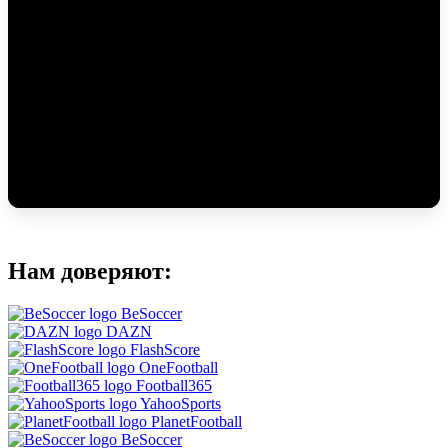
Нам доверяют:
BeSoccer
DAZN
FlashScore
OneFootball
Football365
YahooSports
PlanetFootball
BeSoccer