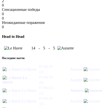
2
0
Сенсационные победы
0
0
Неожиданные поражения
0
Head to Head
14
-
5
-
5
Последние матчи
05-Apr-26
Le Havre
Auxerre
1:1
01-Sep-24
Le
Auxerre
Havre
3:1
07-May-22
Le Havre
Auxerre
1:2
01-Dec-20
Le Havre
Auxerre
1:1