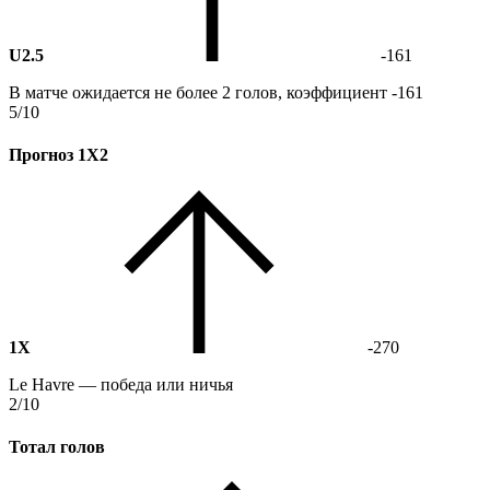
выглядят, когда у них выверенная структура, короткие дистанции между
линиями и умение создавать атаки, не отдавая легких контратак.
U2.5
-161
Личные встречи и ощущение противостояния
В матче ожидается не более 2 голов, коэффициент -161
Последняя
личная встреча
(1 сентября 2024) закончилась 3:1 в пользу Ле-
5/10
Авра — напоминание, что дома они умеют карать ошибки. Тогда
коэффициенты были 2.75 на хозяев и 2.6 на гостей, так что спокойно не
Прогноз 1X2
должно было быть и в тот раз. Сейчас рынок снова сжат — отражение двух
команд, живущих от матча к матчу.
Прогнозы ИИ, коэффициенты и лучшие
варианты для ставок
Для этого
Прогноза Ле-Авр — Осер
наша модель склоняется к тому, что
напряжение победит красоту. 1X2 на рынке букмекеров и
коэффициенты
выглядят так:
1X
-270
Победа хозяев: 2.43
Le Havre — победа или ничья
Ничья: 3.2
2/10
Победа гостей: 3.3
Тотал голов
Эти цены подразумевают, что Ле-Авр — небольшие фавориты, но явно не
«банкер» в
ставках на спорт
. Сезон Осера был хаотичным, но в обороне
они умеют умирать на поле, когда это необходимо.