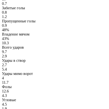
0.7
Забитые голы
0.8
1.2
Пропущенные голы
0.9
48%
Владение мячом
43%
10.3
Всего ударов
9.7
2.9
Удары в створ
2.7
5.4
Удары мимо ворот
4
11.7
Фолы
12.6
4.3
Угловые
4.5
1.9