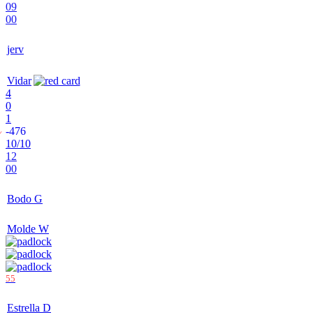
09
00
jerv
Vidar
4
0
1
-476
10/10
12
00
Bodo G
Molde W
55
'
Estrella D