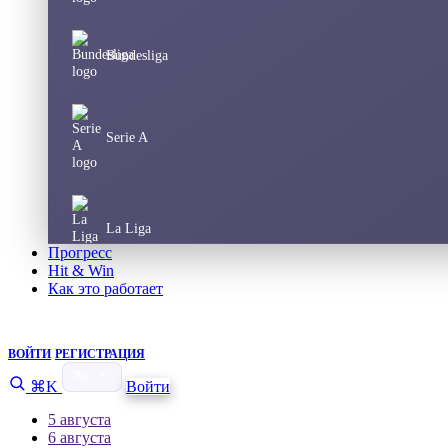
Bundesliga
Serie A
La Liga
Прогресс
Hit & Win
Как это работает
Champions League
ВОЙТИ
РЕГИСТРАЦИЯ
⌘K
Войти
Europa League
5 августа
6 августа