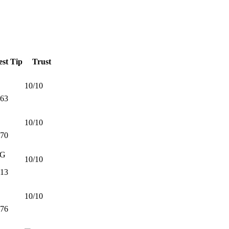
est Tip
Trust
10/10
263
10/10
370
G
10/10
313
10/10
476