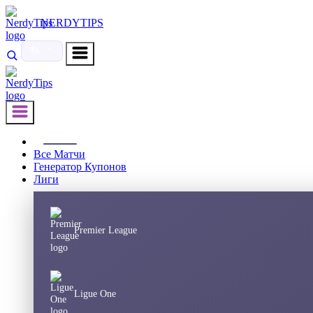
NERDYTIPS
Ставка дня
Все Матчи
Генератор Купонов
Лиги
Premier League
Ligue One