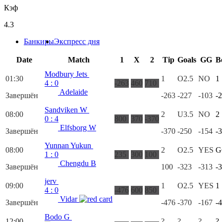
Кэф
4.3
Банкиры
Экспресс дня
Date
Match
1
X
2
Tip
Goals
GG
B
Modbury Jets
01:30
1
O2.5
NO
1
4
:
0
-263
460
710
Adelaide
Завершён
-263
-227
-103
-
Sandviken W
08:00
2
U3.5
NO
2
0
:
4
800
370
-370
Elfsborg W
Завершён
-370
-250
-154
-
Yunnan Yukun
08:00
2
O2.5
YES
G
1
:
0
235
300
100
Chengdu B
Завершён
100
-323
-313
-
jerv
09:00
1
O2.5
YES
1
4
:
0
-476
600
850
Vidar
Завершён
-476
-370
-167
-
Bodo G
12:00
?
?
?
?