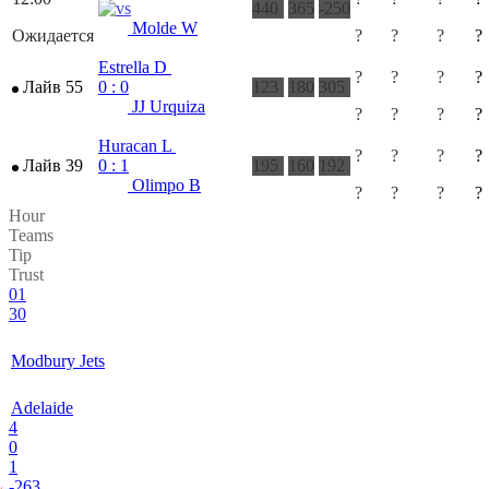
440
365
-250
Molde W
Ожидается
?
?
?
?
Estrella D
?
?
?
?
Лайв 55
'
0
:
0
123
180
305
JJ Urquiza
?
?
?
?
Huracan L
?
?
?
?
Лайв 39
'
0
:
1
195
160
192
Olimpo B
?
?
?
?
Hour
Teams
Tip
Trust
01
30
Modbury Jets
Adelaide
4
0
1
-263