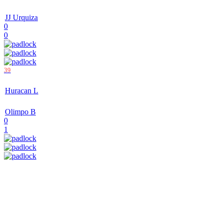
JJ Urquiza
0
0
39
'
Huracan L
Olimpo B
0
1