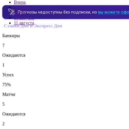
Вчера
Сегодня
🚀
Прогнозы недоступны без подписки, но
вы можете офо
Завтра
Conference League
10 августа
11 августа
Ставка Дня и Экспресс Дня
Банкиры
Евро-2028
7
Ожидаются
ЧМ 2026
1
Успех
Посмотреть все турниры
75%
Матчи
5
Ожидаются
2