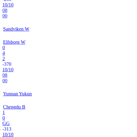
10/10
08
00
Sandviken W
Elfsborg W
0
4
2
-370
10/10
08
00
Yunnan Yukun
Chengdu B
1
0
GG
-313
10/10