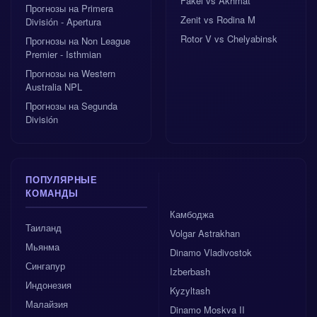
Fakel vs Akhmat
Прогнозы на Primera
второй гол, который превращает стресс в
Zenit vs Rodina M
División - Apertura
облегчение — или хотя бы в чуть более спокойный
Rotor V vs Chelyabinsk
Прогнозы на Non League
футбол. Финальная подсказка для тех, кто
Premier - Isthmian
отслеживает
Прогноз Ницца — Ле-Авр
: если
Прогнозы на Western
хотите поменьше драм, ставьте на голы; если
Australia NPL
готовы к большим выплатам — 1X2 тоже доступен,
Прогнозы на Segunda
но с ним идут и потные ладони.
División
ПОПУЛЯРНЫЕ
КОМАНДЫ
Камбоджа
Таиланд
Volgar Astrakhan
Мьянма
Dinamo Vladivostok
Сингапур
Izberbash
Индонезия
Kyzyltash
Малайзия
Dinamo Moskva II