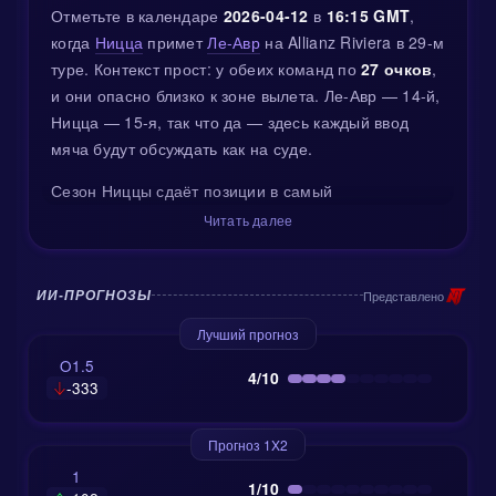
Отметьте в календаре
2026-04-12
в
16:15 GMT
,
когда
Ницца
примет
Ле-Авр
на Allianz Riviera в 29-м
туре. Контекст прост: у обеих команд по
27 очков
,
и они опасно близко к зоне вылета. Ле-Авр — 14-й,
Ницца — 15-я, так что да — здесь каждый ввод
мяча будут обсуждать как на суде.
Сезон Ниццы сдаёт позиции в самый
неподходящий момент, и это будет определять
Читать далее
тактику. Дома Ницце логично стараться
успокаивать игру через контролируемое владение
и выстроенный прессинг, а не устраивать спринт
Представлено
ИИ-ПРОГНОЗЫ
до штрафной. Ле-Авр же уже показывали, что не
Лучший прогноз
боятся выездов — вспомните ничью 1:1 в Ренне
O1.5
2026-01-18
, которую они добыли при
4/10
-333
внушительных
коэффициентах
на победу в
районе 5.5. У Ниццы тоже были моменты, когда
Прогноз 1X2
сценарий уходил не по плану: 2:2 в Лилле
2024-05-
1
19
при коэффициентах на победу около 6.5.
1/10