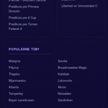
Libertad vs Universidad C
Predikcie pre Primera
División
Predikcie pre 8 Cup
Predikcie pre Torneo
Federal A
POPULÁRNE TÍMY
Malajzia
Sevilla
Filipíny
Broadmeadow Magic
Thajsko
Kahibah
Mjanmarsko
Lokomotiv
Atlanta
Akron
Temperley
Notodden
Bayer Leverkusen
Sandviken