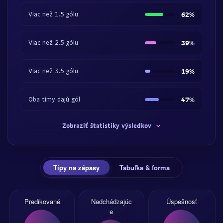
Viac než 1.5 gólu
62%
Viac než 2.5 gólu
39%
Viac než 3.5 gólu
19%
Oba tímy dajú gól
47%
Zobraziť štatistiky výsledkov
Tipy na zápasy
Tabuľka & forma
Predikované
Nadchádzajúc
Úspešnosť
e