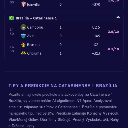
00
Joinville
0
-370
Brazília - Catarinense 1
Camboriu
1
U2.5
14
3.9/10
30
Avai
0
-149
Brusque
0
X2
16
6.5/10
30
Criciuma
1
-313
TIPY A PREDIKCIE NA CATARINENSE 1 BRAZÍLIA
Pozrite si najnovšie predikcie a stávkové tipy na
Catarinense 1
Brazília
, vytvorené naším AI algoritmom
NT Apex
. Analyzovali
sme
131 zápasov
10 tímov
v Catarinense 1 Brazília s presnosťou
najlepšieho tipu nad
58.8%
. Predikcie zahŕňajú
Konečný Výsledok,
Viac/Menej Gólov, Oba Tímy Skórujú, Presný Výsledok, xG, Rohy
a Držanie Lopty
.