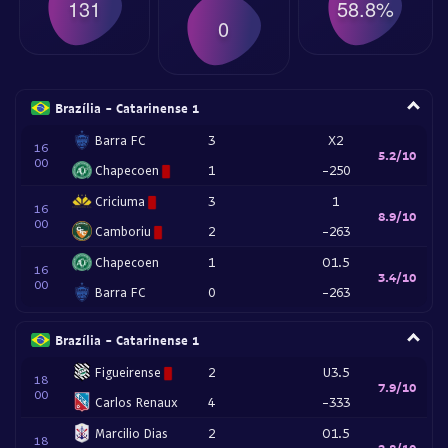
131
58.8%
0
Brazília - Catarinense 1
Barra FC
3
X2
16
5.2/10
00
Chapecoen
1
-250
Criciuma
3
1
16
8.9/10
00
Camboriu
2
-263
Chapecoen
1
O1.5
16
3.4/10
00
Barra FC
0
-263
Brazília - Catarinense 1
Figueirense
2
U3.5
18
7.9/10
00
Carlos Renaux
4
-333
Marcilio Dias
2
O1.5
18
2.8/10