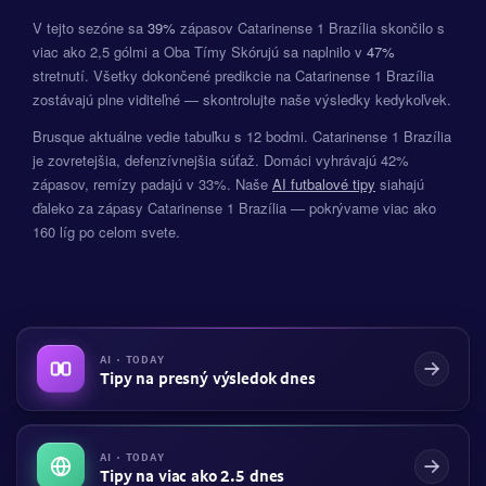
V tejto sezóne sa
39%
zápasov Catarinense 1 Brazília skončilo s
viac ako 2,5 gólmi a Oba Tímy Skórujú sa naplnilo v
47%
stretnutí. Všetky dokončené predikcie na Catarinense 1 Brazília
zostávajú plne viditeľné — skontrolujte naše výsledky kedykoľvek.
Brusque aktuálne vedie tabuľku s 12 bodmi. Catarinense 1 Brazília
je zovretejšia, defenzívnejšia súťaž. Domáci vyhrávajú 42%
zápasov, remízy padajú v 33%. Naše
AI futbalové tipy
siahajú
ďaleko za zápasy Catarinense 1 Brazília — pokrývame viac ako
160 líg po celom svete.
AI · TODAY
Tipy na presný výsledok dnes
AI · TODAY
Tipy na viac ako 2.5 dnes