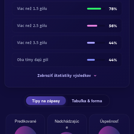
Viac než 1.5 gólu
78%
Viac než 2.5 gólu
56%
Viac než 3.5 gólu
44%
Oba tímy dajú gól
44%
Zobraziť štatistiky výsledkov
Tipy na zápasy
Tabuľka & forma
Predikované
Nadchádzajúc
Úspešnosť
e