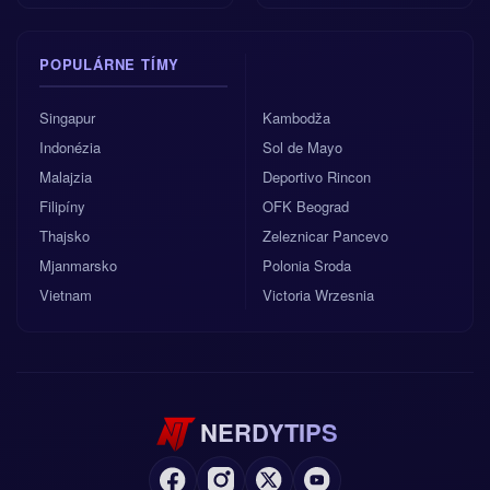
POPULÁRNE TÍMY
Singapur
Kambodža
Indonézia
Sol de Mayo
Malajzia
Deportivo Rincon
Filipíny
OFK Beograd
Thajsko
Zeleznicar Pancevo
Mjanmarsko
Polonia Sroda
Vietnam
Victoria Wrzesnia
NERDYTIPS