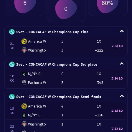
5
60%
0
Svet - CONCACAF W Champions Cup Final
America W
5
1X
21
7.3/10
30
Washingto
3
-222
Svet - CONCACAF W Champions Cup 3rd place
NJ/NY G
0
1X
18
3.9/10
00
Pachuca W
3
-345
Svet - CONCACAF W Champions Cup Semi-finals
America W
4
1X
19
2.8/10
30
NJ/NY G
1
-128
Washingto
1
1X
22
7.3/10
30