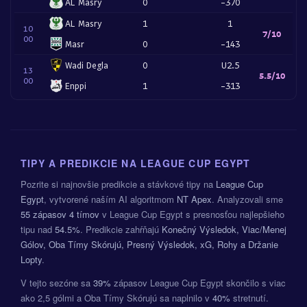
AL Masry
0
-370
AL Masry
1
1
10
7/10
00
Masr
0
-143
Wadi Degla
0
U2.5
13
5.5/10
00
Enppi
1
-313
TIPY A PREDIKCIE NA LEAGUE CUP EGYPT
Pozrite si najnovšie predikcie a stávkové tipy na
League Cup
Egypt
, vytvorené naším AI algoritmom
NT Apex
. Analyzovali sme
55 zápasov
4 tímov
v League Cup Egypt s presnosťou najlepšieho
tipu nad
54.5%
. Predikcie zahŕňajú
Konečný Výsledok, Viac/Menej
Gólov, Oba Tímy Skórujú, Presný Výsledok, xG, Rohy a Držanie
Lopty
.
V tejto sezóne sa
39%
zápasov League Cup Egypt skončilo s viac
ako 2,5 gólmi a Oba Tímy Skórujú sa naplnilo v
40%
stretnutí.