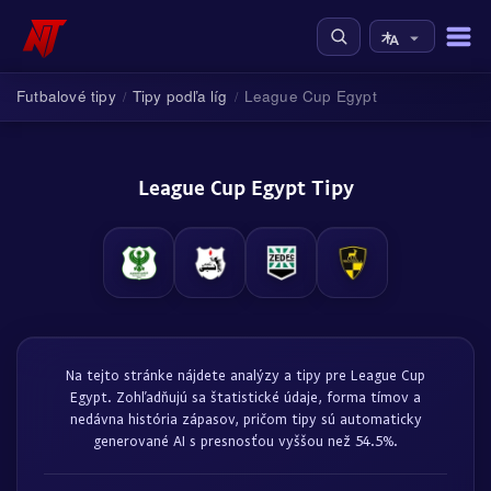
Futbalové tipy
Tipy podľa líg
League Cup Egypt
/
/
League Cup Egypt Tipy
Na tejto stránke nájdete analýzy a tipy pre League Cup
Egypt. Zohľadňujú sa štatistické údaje, forma tímov a
nedávna história zápasov, pričom tipy sú automaticky
generované AI s presnosťou vyššou než 54.5%.