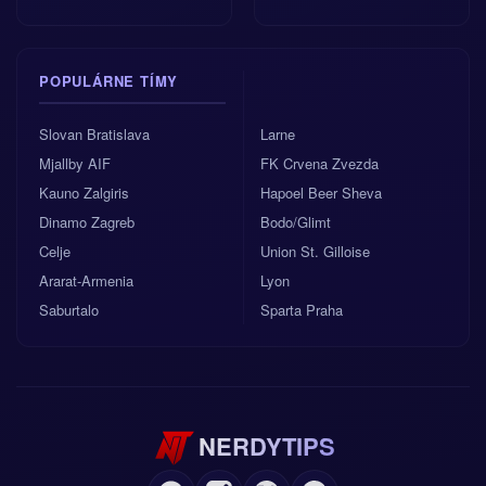
POPULÁRNE TÍMY
Slovan Bratislava
Larne
Mjallby AIF
FK Crvena Zvezda
Kauno Zalgiris
Hapoel Beer Sheva
Dinamo Zagreb
Bodo/Glimt
Celje
Union St. Gilloise
Ararat-Armenia
Lyon
Saburtalo
Sparta Praha
NERDYTIPS