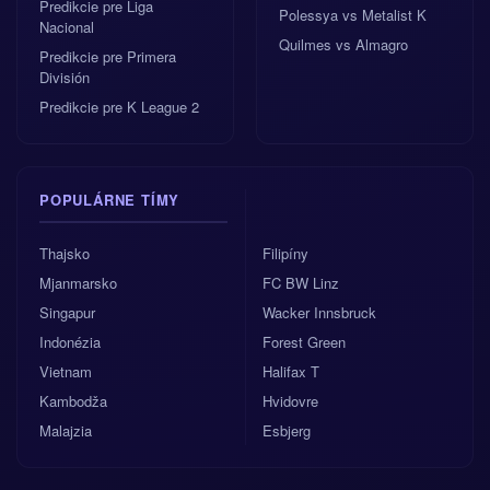
Predikcie pre Liga
Polessya vs Metalist K
Nacional
Quilmes vs Almagro
Predikcie pre Primera
División
Predikcie pre K League 2
POPULÁRNE TÍMY
Thajsko
Filipíny
Mjanmarsko
FC BW Linz
Singapur
Wacker Innsbruck
Indonézia
Forest Green
Vietnam
Halifax T
Kambodža
Hvidovre
Malajzia
Esbjerg