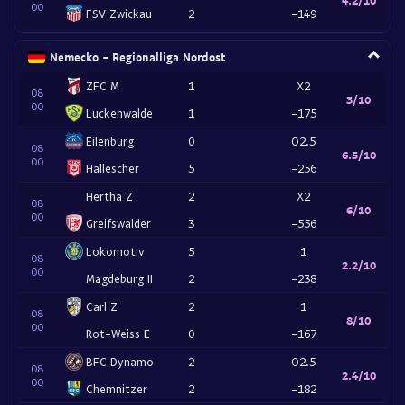
00
FSV Zwickau
2
-149
Nemecko - Regionalliga Nordost
ZFC M
1
X2
08
3/10
00
Luckenwalde
1
-175
Eilenburg
0
O2.5
08
6.5/10
00
Hallescher
5
-256
Hertha Z
2
X2
08
6/10
00
Greifswalder
3
-556
Lokomotiv
5
1
08
2.2/10
00
Magdeburg II
2
-238
Carl Z
2
1
08
8/10
00
Rot-Weiss E
0
-167
BFC Dynamo
2
O2.5
08
2.4/10
00
Chemnitzer
2
-182