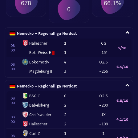
678
66.1%
0
Nemecko - Regionalliga Nordost
Hallescher
1
GG
08
5/10
00
Rot-Weiss E
1
-154
Lokomotiv
4
O2.5
08
6.4/10
00
Magdeburg II
3
-256
Nemecko - Regionalliga Nordost
BSG C
0
O2.5
08
6.8/10
00
Babelsberg
2
-200
Greifswalder
2
1X
08
4.1/10
00
Hallescher
2
-108
Carl Z
1
1
08
4.2/10