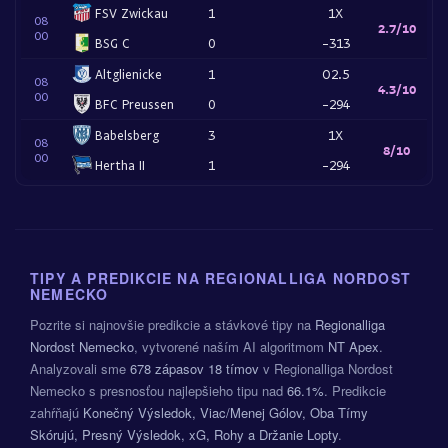
FSV Zwickau
1
1X
08
2.7/10
00
BSG C
0
-313
Altglienicke
1
O2.5
08
4.3/10
00
BFC Preussen
0
-294
Babelsberg
3
1X
08
8/10
00
Hertha II
1
-294
TIPY A PREDIKCIE NA REGIONALLIGA NORDOST
NEMECKO
Pozrite si najnovšie predikcie a stávkové tipy na
Regionalliga
Nordost Nemecko
, vytvorené naším AI algoritmom
NT Apex
.
Analyzovali sme
678 zápasov
18 tímov
v Regionalliga Nordost
Nemecko s presnosťou najlepšieho tipu nad
66.1%
. Predikcie
zahŕňajú
Konečný Výsledok, Viac/Menej Gólov, Oba Tímy
Skórujú, Presný Výsledok, xG, Rohy a Držanie Lopty
.