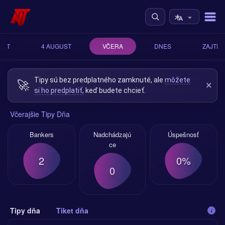
UST
4 AUGUST
VČERA
DNES
ZAJTRA
Tipy sú bez predplatného zamknuté, ale
môžete
🚀
×
si ho predplatiť,
keď budete chcieť.
Včerajšie Tipy Dňa
Bankers
Nadchádzajú
Úspešnosť
ce
2
0%
0
Tipy dňa
Tiket dňa
i