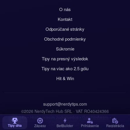
O nás
Kontakt
Odporúčané stránky
Obchodné podmienky
Súkromie
Tipy na presný výsledok
Tipy na viac ako 2.5 gólu
Hit & Win
support@nerdytips.com
©2026 NerdyTech Hub SRL · VAT RO40424366
18+ • Hrajte prosím zodpovedne •
GambleAware
•
NCPGambling.org
Tipy dňa
Zápasy
BetBuilder
Prihlásenie
Registrácia