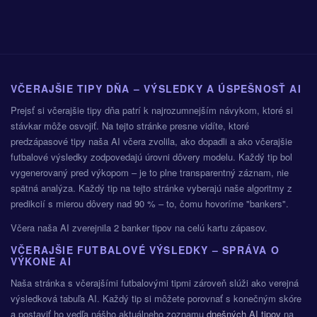
Padne viac než 3.5 gólu
O3.5
Padne menej než 1.5 gólu
U1.5
VČERAJŠIE TIPY DŇA – VÝSLEDKY A ÚSPEŠNOSŤ AI
Padne menej než 2.5 gólu
U2.5
Prejsť si včerajšie tipy dňa patrí k najrozumnejším návykom, ktoré si
Padne menej než 3.5 gólu
stávkar môže osvojiť. Na tejto stránke presne vidíte, ktoré
U3.5
predzápasové tipy naša AI včera zvolila, ako dopadli a ako včerajšie
futbalové výsledky zodpovedajú úrovni dôvery modelu. Každý tip bol
Domáci dajú gól
HS
vygenerovaný pred výkopom – je to plne transparentný záznam, nie
spätná analýza. Každý tip na tejto stránke vyberajú naše algoritmy z
Hostia dajú gól
AS
predikcií s mierou dôvery nad 90 % – to, čomu hovoríme "bankers".
Domáci dajú ≥2 góly
HS2+
Včera naša AI zverejnila 2 banker tipov na celú kartu zápasov.
VČERAJŠIE FUTBALOVÉ VÝSLEDKY – SPRÁVA O
Hostia dajú ≥2 góly
AS2+
VÝKONE AI
Naša stránka s včerajšími futbalovými tipmi zároveň slúži ako verejná
Domáci vyhrajú aspoň o 2 góly
H1
výsledková tabuľa AI. Každý tip si môžete porovnať s konečným skóre
a postaviť ho vedľa nášho aktuálneho zoznamu
dnešných AI tipov
na