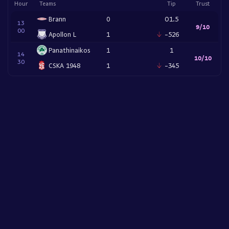
Hour
Teams
Tip
Trust
Brann
0
O1.5
13
9/10
Výhra domácich
00
1
Apollon L
1
-526
Panathinaikos
1
1
14
Remíza
X
10/10
30
CSKA 1948
1
-345
Výhra hostí
2
Domáci neprehrajú (1X)
1X
Hostia neprehrajú (X2)
X2
Oba tímy dajú gól
GG
Aspoň jeden tím nedá gól
NG
Padne viac než 1.5 gólu
O1.5
Padne viac než 2.5 gólu
O2.5