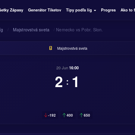
šetky Zápasy
Generátor Tiketov
Tipy podľa líg
Progres
Ako to 
íg
/
Majstrovstvá sveta
/
Nemecko vs Pobr. Slon.
Majstrovstvá sveta
20 Jun
16:00
2
1
:
-192
400
650