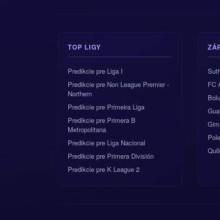
TOP LIGY
ZÁ
Predikcie pre Liga I
Sut
Predikcie pre Non League Premier -
FC 
Northern
Bolu
Predikcie pre Primeira Liga
Gua
Predikcie pre Primera B
Gim
Metropolitana
Pole
Predikcie pre Liga Nacional
Qui
Predikcie pre Primera División
Predikcie pre K League 2