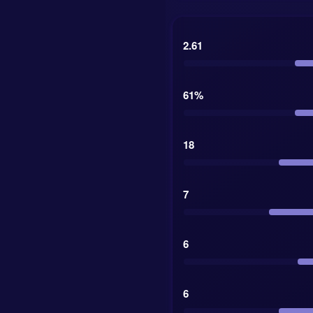
2.61
61%
18
7
6
6