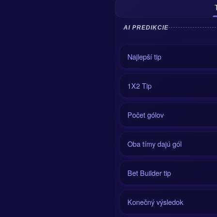
AI PREDIKCIE
Najlepší tip
1X2 Tip
Počet gólov
Oba tímy dajú gól
Bet Builder tip
Konečný výsledok