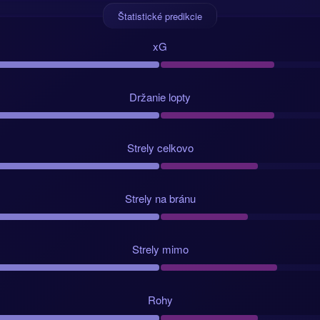
Štatistické predikcie
xG
Držanie lopty
Strely celkovo
Strely na bránu
Strely mimo
Rohy