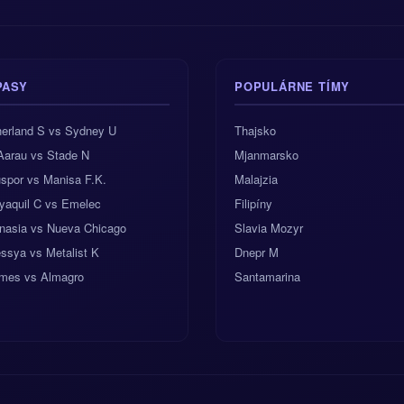
PASY
POPULÁRNE TÍMY
herland S vs Sydney U
Thajsko
Aarau vs Stade N
Mjanmarsko
spor vs Manisa F.K.
Malajzia
yaquil C vs Emelec
Filipíny
nasia vs Nueva Chicago
Slavia Mozyr
ssya vs Metalist K
Dnepr M
lmes vs Almagro
Santamarina