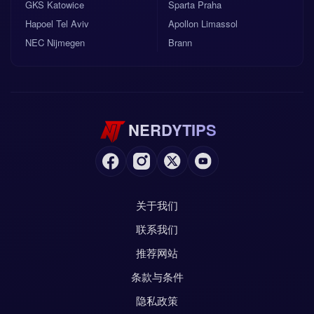
GKS Katowice
Sparta Praha
Hapoel Tel Aviv
Apollon Limassol
NEC Nijmegen
Brann
NERDYTIPS
关于我们
联系我们
推荐网站
条款与条件
隐私政策