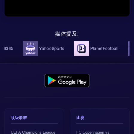
媒体提及:
l365
YahooSports
PlanetFootball
顶级联赛
比赛
UEFA Champions League
FC Copenhagen vs