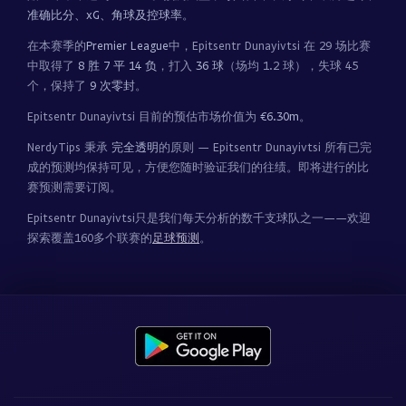
准确比分、xG、角球及控球率
。
在本赛季的
Premier League
中，Epitsentr Dunayivtsi 在 29 场比赛
中取得了
8 胜 7 平 14 负
，打入
36 球
（场均 1.2 球），失球 45
个，保持了
9 次零封
。
Epitsentr Dunayivtsi 目前的预估市场价值为
€6.30m
。
NerdyTips 秉承
完全透明
的原则 — Epitsentr Dunayivtsi 所有已完
成的预测均保持可见，方便您随时验证我们的往绩。即将进行的比
赛预测需要订阅。
Epitsentr Dunayivtsi只是我们每天分析的数千支球队之一——欢迎
探索覆盖160多个联赛的
足球预测
。