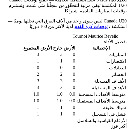
U20 المكتملة تبقى مرئية لتتحقّق من سجلّنا متى شئت. وتستلزم
توقعات المباريات القادمة اشتراكاً.
Canada U20 ليس سوى واحد من آلاف الفرق التي نحللها يوميًا —
استكشف
توقعات كرة القدم
لدينا لأكثر من 160 دوريًا.
Tournoi Maurice Revello
World • الموسم 2026
تفصيل الأداء
الإحصائية
الأرض
خارج الأرض
المجموع
3
3
0
المباريات
1
1
0
الانتصارات
0
0
0
التعادلات
2
2
0
الخسائر
3
3
0
الأهداف المسجلة
3
3
0
الأهداف المستقبلة
1.0
1.0
0.0
متوسط الأهداف المسجلة
1.0
1.0
0.0
متوسط الأهداف المستقبلة
1
1
0
شباك نظيفة
1
1
0
فشل في التسجيل
الأرقام القياسية والسلاسل
أكبر فوز