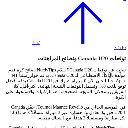
1.57
3.1/10
توقعات Canada U20 ونصائح المراهنات
تبحث عن
توقعات Canada U20
؟ يقدّم NerdyTips نصائح كرة قدم
مولَّدة بالذكاء الاصطناعي لـ Canada U20، بدعم خوارزميتنا
NT
Apex
. حلّلنا حتى الآن
0 مباراة
شارك فيها Canada U20 بدقة أفضل
توقع بلغت
0%
. وتشمل التوقعات
النتيجة النهائية، أكثر/أقل، كلا
الفريقين يسجلان، النتيجة الصحيحة، xG، الركنيات والاستحواذ على
الكرة
.
في الموسم الحالي من
Tournoi Maurice Revello
، حقّق Canada
1 فوز و0 تعادل و2 خسارة
U20
عبر 3 مباراة، مسجِّلاً
3 هدفاً
(1.0
لكل مباراة) ومستقبلاً 3 هدفاً، مع
1 شباك نظيفة
.
يعتمد NerdyTips على
الشفافية الكاملة
— جميع توقعات Canada