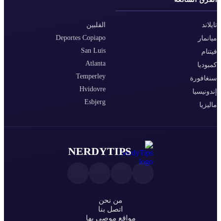
تايلاند
الفلبين
Deportes Copiapo
ميانمار
San Luis
فيتنام
Atlanta
كمبوديا
Temperley
سنغافورة
Hvidovre
إندونيسيا
Esbjerg
ماليزيا
NERDYTIPS
من نحن
اتصل بنا
مواقع موصى بها