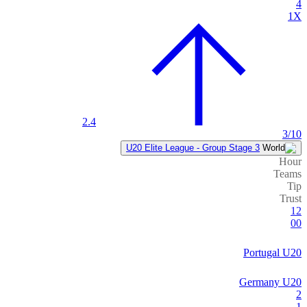
4
1X
2.4
3/10
U20 Elite League - Group Stage 3
Hour
Teams
Tip
Trust
12
00
Portugal U20
Germany U20
2
1