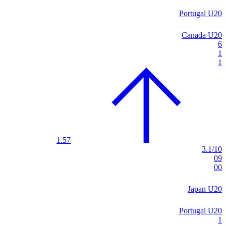
Portugal U20
Canada U20
6
1
1
1.57
3.1/10
09
00
Japan U20
Portugal U20
1