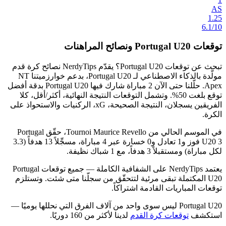
AS
1.25
6.1/10
توقعات Portugal U20 ونصائح المراهنات
تبحث عن
توقعات Portugal U20
؟ يقدّم NerdyTips نصائح كرة قدم
مولَّدة بالذكاء الاصطناعي لـ Portugal U20، بدعم خوارزميتنا
NT
Apex
. حلّلنا حتى الآن
2 مباراة
شارك فيها Portugal U20 بدقة أفضل
توقع بلغت
50%
. وتشمل التوقعات
النتيجة النهائية، أكثر/أقل، كلا
الفريقين يسجلان، النتيجة الصحيحة، xG، الركنيات والاستحواذ على
الكرة
.
في الموسم الحالي من
Tournoi Maurice Revello
، حقّق Portugal
3 فوز و1 تعادل و0 خسارة
U20
عبر 4 مباراة، مسجِّلاً
13 هدفاً
(3.3
لكل مباراة) ومستقبلاً 3 هدفاً، مع
1 شباك نظيفة
.
يعتمد NerdyTips على
الشفافية الكاملة
— جميع توقعات Portugal
U20 المكتملة تبقى مرئية لتتحقّق من سجلّنا متى شئت. وتستلزم
توقعات المباريات القادمة اشتراكاً.
Portugal U20 ليس سوى واحد من آلاف الفرق التي نحللها يوميًا —
استكشف
توقعات كرة القدم
لدينا لأكثر من 160 دوريًا.