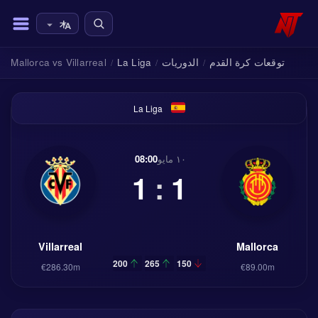
توقعات كرة القدم
الدوريات
La Liga
Mallorca vs Villarreal
/
/
/
La Liga
١٠ مايو
08:00
1
:
1
Villarreal
Mallorca
200
265
150
€286.30m
€89.00m