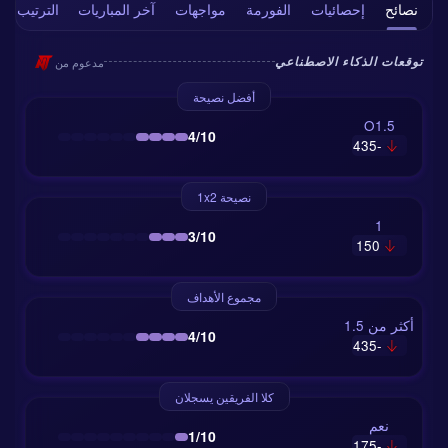
نصائح
إحصائيات
الفورمة
مواجهات
آخر المباريات
الترتيب
مدعوم من
توقعات الذكاء الاصطناعي
أفضل نصيحة
O1.5
4/10
-435
نصيحة 1x2
1
3/10
150
مجموع الأهداف
أكثر من 1.5
4/10
-435
كلا الفريقين يسجلان
نعم
1/10
-175