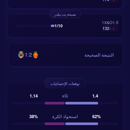
نصيحة بِت بيلدر
1X&O1.5
1/10
-132
1:2
النتيجة الصحيحة
توقعات الإحصائيات
1.14
xG
1.4
62%
استحواذ الكرة
38%