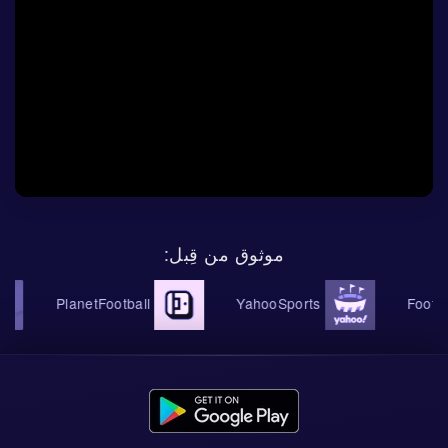
موثوق من قِبل:
PlanetFootball
YahooSports
Foo