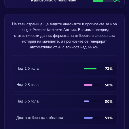
Rylands
United of Manchester
52%
На тази страница ще видите анализите и прогнозите за Non
League Premier Northern Англия. Вземаме предвид
статистически данни, формата на отборите и скорошната
история на мачовете, а прогнозите се генерират
автоматично от AI с точност над 66.4%.
Над 1.5 гола
73%
Над 2.5 гола
50%
Над 3.5 гола
30%
Двата отбора да отбележат
51%