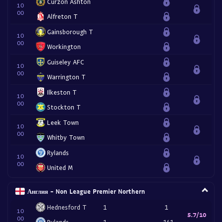
Curzon Ashton
10
00
Alfreton T
Gainsborough T
10
00
Workington
Guiseley AFC
10
00
Warrington T
Ilkeston T
10
00
Stockton T
Leek Town
10
00
Whitby Town
Rylands
10
00
United M
Англия - Non League Premier Northern
Hednesford T
1
1
10
5.7/10
00
Rylands
1
-141