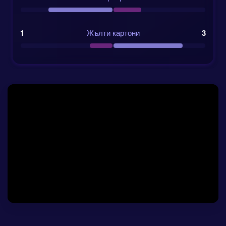
стабилност в ключови зони. Хърватите също имат
навика да правят коефициентите да изглеждат
смешни. Победата им като гост срещу Франция на
1
Жълти картони
3
13 юни 2022 г. бе оценена с коефициент 7.4, а те
спечелиха с 1:0. Този резултат е полезно
напомняне за всеки, който гледа само числата,
преди да направи своите Световно първенство
betting tips.
Дата на мача:
17 юни 2026 г.
Начало:
21:00 GMT
Стадион:
AT&T Stadium, Арлингтън, Тексас
Група:
Група L, с участието и на Гана и
Панама