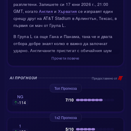
разплетени. Запишете си 17 юни 2026 г., 21:00
GMT, когато
Англия
и
Хърватия
се изправят един
срещу друг на AT&T Stadium в Арлингтън, Тексас, в
първия си мач от Група L.
В Група L са още Гана и Панама, така че и двата
отбора добре знаят колко е важно да започнат
ударно. Англичаните пристигат с обичайния шум
около себе си, но и със солидна подготовка зад
Прочети повече
гърба си. Тимът на Томас Тухел победи Коста Рика
с 3:0 в контрола в Орландо, като сред
голмайсторите бяха Деклан Райс, Антъни Гордън и
Предоставено от
AI ПРОГНОЗИ
Оли Уоткинс. След това Тухел уреди закрита
Топ Прогноза
тренировъчна игра срещу Miami United, за да
NG
доизпипа статичните положения и да даде минути
7/10
-114
на играчите, които имаха нужда от ритъм.
Все пак въпросителните не липсват. Букайо Сака
1x2 Прогноза
продължава да се пази заради проблем с ахилеса
1
5/10