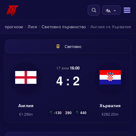
и прогнози
Лиги
Световно първенство
Англия vs Хърватия
/
/
/
Световно
17 юни
16:00
4
:
2
Англия
Хърватия
-130
290
440
€1.29bn
€282.20m