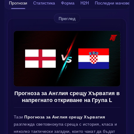
Прогнози
Статистика
Форма
H2H
Последни мачове
Преглед
Прогноза за Англия срещу Хърватия в
напрегнато откриване на Група L
Тази
Прогноза за Англия срещу Хърватия
разглежда световнокупа среща с история, класа и
няколко тактически загадки, които чакат да бъдат