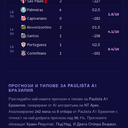
Sao Paulo
2
-227
Palmeiras
4
O2.5
18
1.5/10
30
Capivariano
0
-182
Novorizontino
2
O1.5
14
4.1/10
00
Santos
1
-238
Portuguesa
1
U2.5
18
5.4/10
30
Corinthians
1
-161
ПРОГНОЗИ И ТИПОВЕ ЗА PAULISTA A1
БРАЗИЛИЯ
Разгледайте най-новите прогнози и типове за
Paulista A1
Бразилия
, генерирани от AI алгоритъма ни
NT Apex
.
Анализирахме
242 мача
на
8 отбора
от Paulista A1 Бразилия с
точност на най-добрата прогноза над
66.1%
. Прогнозите
обхващат
Краен Резултат, Под/Над, И Двата Отбора Вкарват,