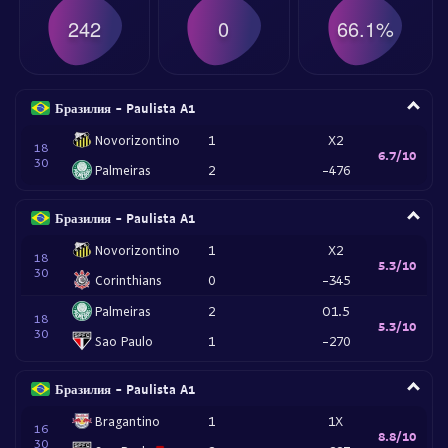
242
0
66.1%
Бразилия - Paulista A1
Novorizontino
1
X2
18
6.7/10
30
Palmeiras
2
-476
Бразилия - Paulista A1
Novorizontino
1
X2
18
5.3/10
30
Corinthians
0
-345
Palmeiras
2
O1.5
18
5.3/10
30
Sao Paulo
1
-270
Бразилия - Paulista A1
Bragantino
1
1X
16
8.8/10
30