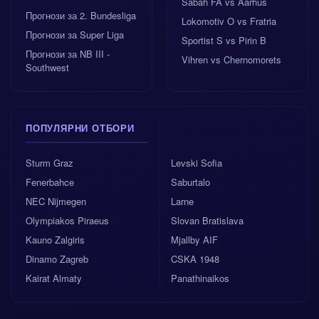
Sabah FA vs Aarhus
Прогнози за 2. Bundesliga
Lokomotiv O vs Fratria
Прогнози за Super Liga
Sportist S vs Pirin B
Прогнози за NB III -
Vihren vs Chernomorets
Southwest
ПОПУЛЯРНИ ОТБОРИ
Sturm Graz
Levski Sofia
Fenerbahce
Saburtalo
NEC Nijmegen
Larne
Olympiakos Piraeus
Slovan Bratislava
Kauno Zalgiris
Mjallby AIF
Dinamo Zagreb
CSKA 1948
Kairat Almaty
Panathinaikos