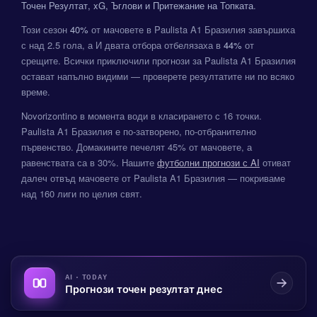
Точен Резултат, xG, Ъглови и Притежание на Топката
.
Този сезон
40%
от мачовете в Paulista A1 Бразилия завършиха
с над 2.5 гола, а И двата отбора отбелязаха в
44%
от
срещите. Всички приключили прогнози за Paulista A1 Бразилия
остават напълно видими — проверете резултатите ни по всяко
време.
Novorizontino в момента води в класирането с 16 точки.
Paulista A1 Бразилия е по-затворено, по-отбранително
първенство. Домакините печелят 45% от мачовете, а
равенствата са в 30%. Нашите
футболни прогнози с AI
отиват
далеч отвъд мачовете от Paulista A1 Бразилия — покриваме
над 160 лиги по целия свят.
AI · TODAY
Прогнози точен резултат днес